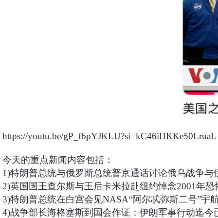
https://youtu.be/gP_f6pYJKLU?si=kC46iHKKe50LruaL
今天的重点新闻内容包括：
1)特朗普总统与俄罗斯总统普京通话讨论俄乌战争与
2)英国国王查尔斯与王后卡米拉赴纽约悼念2001年
3)特朗普总统在白宫会见NASA“阿尔忒弥斯二号”宇
4)战争部长海格塞斯到国会作证：伊朗军事行动迄今已