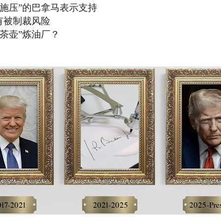
济施压”的巴拿马表示支持
意有被制裁风险
茶壶”炼油厂？
。