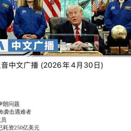
伊朗问题
恐怖袭击遇难者
航员
耗资250亿美元