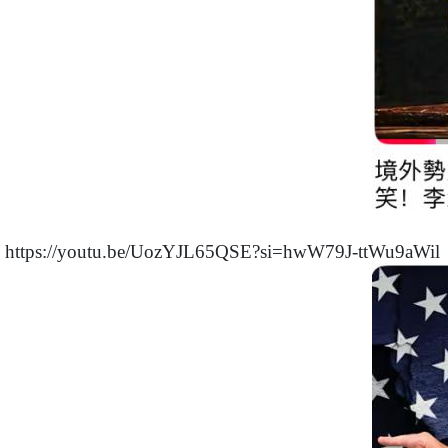
https://youtu.be/UozYJL65QSE?si=hwW79J-ttWu9aWil