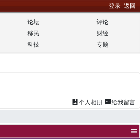
登录
返回
论坛
评论
移民
财经
科技
专题
photo_album
textsms
个人
相册
给我
留言
menu