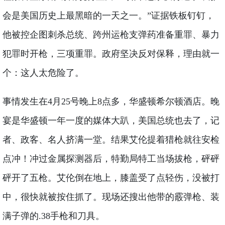
会是美国历史上最黑暗的一天之一。”证据铁板钉钉，
他被控企图刺杀总统、跨州运枪支弹药准备重罪、暴力
犯罪时开枪，三项重罪。政府坚决反对保释，理由就一
个：这人太危险了。
事情发生在4月25号晚上8点多，华盛顿希尔顿酒店。晚
宴是华盛顿一年一度的媒体大趴，美国总统也去了，记
者、政客、名人挤满一堂。结果艾伦提着猎枪就往安检
点冲！冲过金属探测器后，特勤局特工当场拔枪，砰砰
砰开了五枪。艾伦倒在地上，膝盖受了点轻伤，没被打
中，很快就被按住抓了。现场还搜出他带的霰弹枪、装
满子弹的.38手枪和刀具。