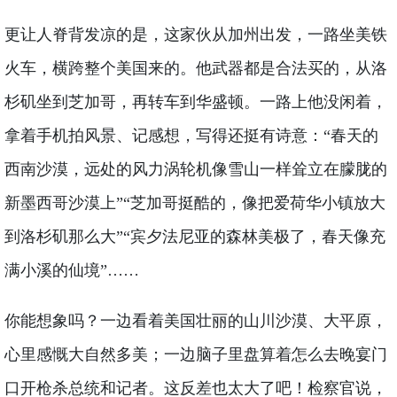
更让人脊背发凉的是，这家伙从加州出发，一路坐美铁
火车，横跨整个美国来的。他武器都是合法买的，从洛
杉矶坐到芝加哥，再转车到华盛顿。一路上他没闲着，
拿着手机拍风景、记感想，写得还挺有诗意：“春天的
西南沙漠，远处的风力涡轮机像雪山一样耸立在朦胧的
新墨西哥沙漠上”“芝加哥挺酷的，像把爱荷华小镇放大
到洛杉矶那么大”“宾夕法尼亚的森林美极了，春天像充
满小溪的仙境”……
你能想象吗？一边看着美国壮丽的山川沙漠、大平原，
心里感慨大自然多美；一边脑子里盘算着怎么去晚宴门
口开枪杀总统和记者。这反差也太大了吧！检察官说，