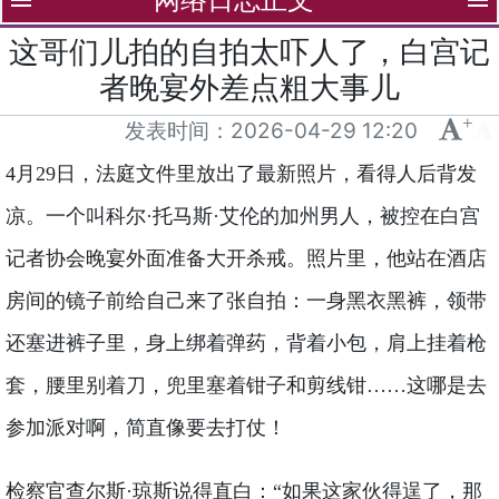
menu
menu
这哥们儿拍的自拍太吓人了，白宫记
者晚宴外差点粗大事儿
+
-
发表时间：
2026-04-29 12:20
4月29日，法庭文件里放出了最新照片，看得人后背发
凉。一个叫科尔·托马斯·艾伦的加州男人，被控在白宫
记者协会晚宴外面准备大开杀戒。照片里，他站在酒店
房间的镜子前给自己来了张自拍：一身黑衣黑裤，领带
还塞进裤子里，身上绑着弹药，背着小包，肩上挂着枪
套，腰里别着刀，兜里塞着钳子和剪线钳……这哪是去
参加派对啊，简直像要去打仗！
检察官查尔斯·琼斯说得直白：“如果这家伙得逞了，那