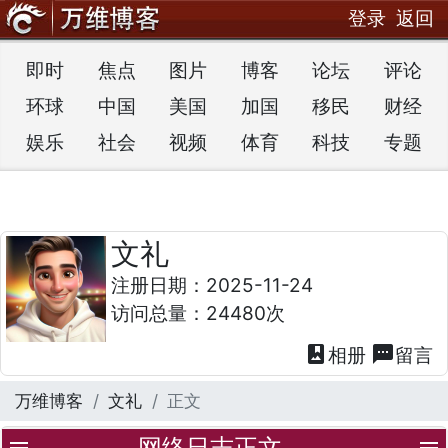
登录
返回
即时
焦点
图片
博客
论坛
评论
环球
中国
美国
加国
移民
财经
娱乐
社会
视频
体育
科技
专题
文礼
注册日期：2025-11-24
访问总量：24480次
photo_album
textsms
相册
留言
万维博客
文礼
正文
网络日志正文