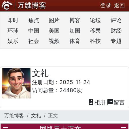
登录
返回
即时
焦点
图片
博客
论坛
评论
环球
中国
美国
加国
移民
财经
娱乐
社会
视频
体育
科技
专题
文礼
注册日期：2025-11-24
访问总量：24480次
photo_album
textsms
相册
留言
万维博客
文礼
正文
网络日志正文