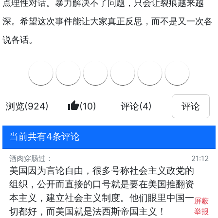
点理性对话。暴力解决不了问题，只会让裂痕越来越
深。希望这次事件能让大家真正反思，而不是又一次各
说各话。
thumb_up
浏览(924)
(10)
评论(4)
评论
当前共有4条评论
酒肉穿肠过
：
21:12
美国因为言论自由，很多号称社会主义政党的
组织，公开而直接的口号就是要在美国推翻资
本主义，建立社会主义制度。他们眼里中国一
屏蔽
切都好，而美国就是法西斯帝国主义！
举报