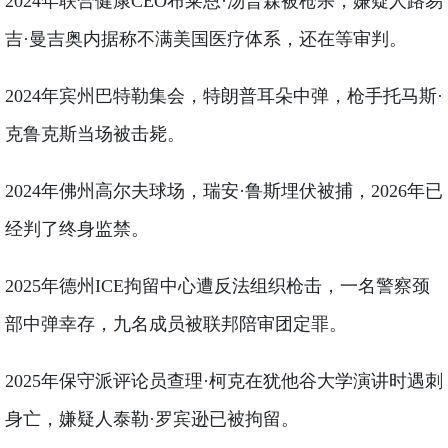
2024年联合健康CEO布莱恩·汤普森被枪杀，嫌疑人路易
吉·曼吉奥内据称不满美国医疗体系，还在等审判。
2024年宾州巴特勒集会，特朗普耳朵中弹，枪手托马斯·
克鲁克斯当场被击毙。
2024年佛州高尔夫球场，瑞安·鲁斯埋伏被捕，2026年已
经判了终身监禁。
2025年德州ICE拘留中心遭反法组织枪击，一名警察颈
部中弹幸存，九名成员被联邦陪审团定罪。
2025年保守派评论员查理·柯克在犹他谷大学演讲时遇刺
身亡，嫌疑人泰勒·罗宾逊已被拘留。