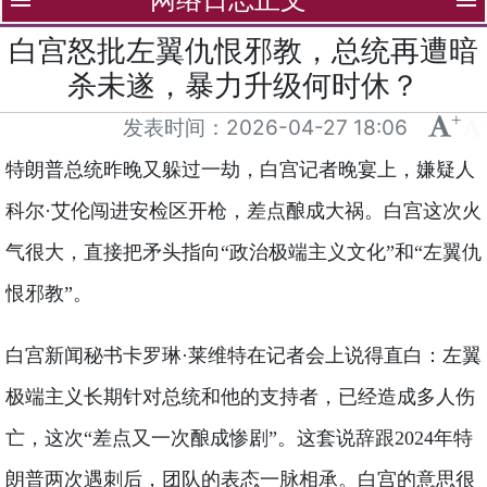
menu
menu
白宫怒批左翼仇恨邪教，总统再遭暗
杀未遂，暴力升级何时休？
+
-
发表时间：
2026-04-27 18:06
特朗普总统昨晚又躲过一劫，白宫记者晚宴上，嫌疑人
科尔·艾伦闯进安检区开枪，差点酿成大祸。白宫这次火
气很大，直接把矛头指向“政治极端主义文化”和“左翼仇
恨邪教”。
白宫新闻秘书卡罗琳·莱维特在记者会上说得直白：左翼
极端主义长期针对总统和他的支持者，已经造成多人伤
亡，这次“差点又一次酿成惨剧”。这套说辞跟2024年特
朗普两次遇刺后，团队的表态一脉相承。白宫的意思很