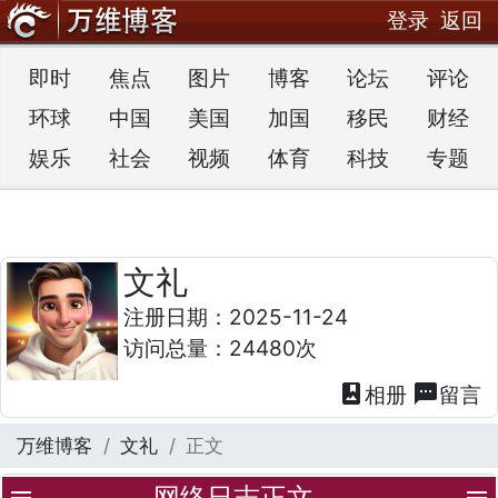
登录
返回
即时
焦点
图片
博客
论坛
评论
环球
中国
美国
加国
移民
财经
娱乐
社会
视频
体育
科技
专题
文礼
注册日期：2025-11-24
访问总量：24480次
photo_album
textsms
相册
留言
万维博客
文礼
正文
网络日志正文