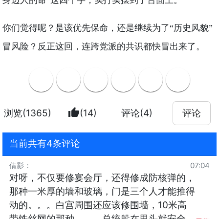
身边人的命”这四个字，实打实摆到了台面上。
你们觉得呢？是该优先保命，还是继续为了“历史风貌”
冒风险？反正这回，连跨党派的共识都快冒出来了。
thumb_up
浏览(1365)
(14)
评论(4)
评论
当前共有4条评论
倩影
：
07:04
对呀，不仅要修宴会厅，还得修成防核弹的，
那种一米厚的墙和玻璃，门是三个人才能推得
动的。。。白宫周围还应该修围墙，10米高
带铁丝网的那种。。。总统躲在里头就安全