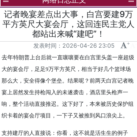
menu
menu
记者晚宴差点出大事，白宫要建9万
平方英尺大宴会厅，这回连民主党人
都站出来喊“建吧”！
+
-
发表时间：
2026-04-26 23:05
去年
特朗普上台后就一直嚷嚷要在白宫里头盖一座超级
大的宴会厅，足足9万平方英尺，相当于好几个篮球场
那么大，安全得像个堡垒。结果呢？前两天白宫记者晚
宴上居然发生持枪闯入的未遂袭击，酒店里头枪声一
响，整个活动直接推迟。这下好了，本来被历史保护组
织卡着的宴会厅项目，一下子又被推到风口浪尖上。
支持建厅的人直接说：你看，这不就是活生生的例子