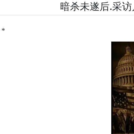
暗杀未遂后.采访
*