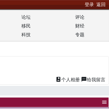
登录
返回
论坛
评论
移民
财经
科技
专题
photo_album
textsms
个人
相册
给我
留言
menu