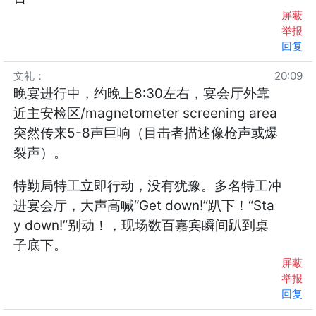
屏蔽
举报
回复
文礼
：
20:09
晚宴进行中，约晚上8:30左右，宴会厅外靠
近主安检区/magnetometer screening area
突然传来5-8声巨响（目击者描述像枪声或爆
裂声）。
特勤局特工立即行动，没有犹豫。多名特工冲
进宴会厅，大声高喊“Get down!”趴下！“Sta
y down!”别动！，现场数百嘉宾瞬间趴到桌
子底下。
屏蔽
举报
回复