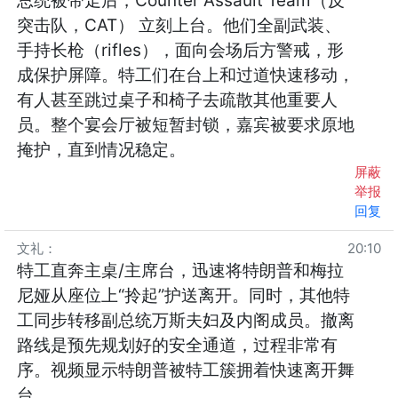
总统被带走后，Counter Assault Team（反
突击队，CAT） 立刻上台。他们全副武装、
手持长枪（rifles），面向会场后方警戒，形
成保护屏障。特工们在台上和过道快速移动，
有人甚至跳过桌子和椅子去疏散其他重要人
员。整个宴会厅被短暂封锁，嘉宾被要求原地
掩护，直到情况稳定。
屏蔽
举报
回复
文礼
：
20:10
特工直奔主桌/主席台，迅速将特朗普和梅拉
尼娅从座位上“拎起”护送离开。同时，其他特
工同步转移副总统万斯夫妇及内阁成员。撤离
路线是预先规划好的安全通道，过程非常有
序。视频显示特朗普被特工簇拥着快速离开舞
台