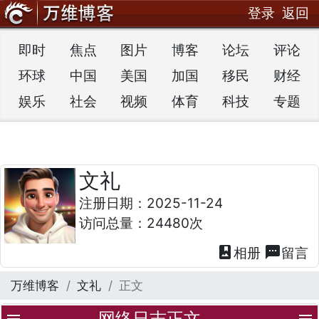
登录
返回
即时
焦点
图片
博客
论坛
评论
环球
中国
美国
加国
移民
财经
娱乐
社会
视频
体育
科技
专题
文礼
注册日期：2025-11-24
访问总量：24480次
photo_album
textsms
相册
留言
万维博客
文礼
正文
网络日志正文