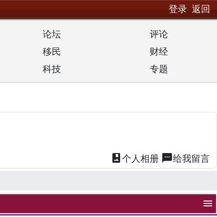
登录
返回
论坛
评论
移民
财经
科技
专题
photo_album
textsms
个人
相册
给我
留言
menu