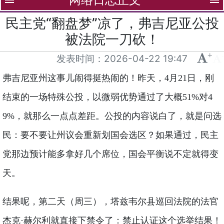
menu
menu
民主党“翻盘梦”凉了，弗吉尼亚公投
被法院一刀砍！
+
-
发表时间：
2026-04-22 19:47
弗吉尼亚州这事儿闹得挺热闹的！昨天，4月21日，刚
结束的一场特殊公投，以微弱优势通过了大概51%对4
9%，就那么一点点差距。公投的内容说白了，就是问选
民：要不要让州议会重新划国会选区？如果通过，民主
党那边预计能多拿好几个席位，国会平衡说不定就得变
天。
结果呢，第二天（周三），塔兹韦尔县巡回法院的法官
杰克·赫尔利就直接下禁令了：禁止认证这个选举结果！