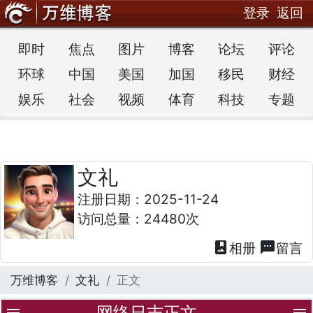
登录
返回
即时
焦点
图片
博客
论坛
评论
环球
中国
美国
加国
移民
财经
娱乐
社会
视频
体育
科技
专题
文礼
注册日期：2025-11-24
访问总量：24480次
photo_album
textsms
相册
留言
万维博客
文礼
正文
网络日志正文