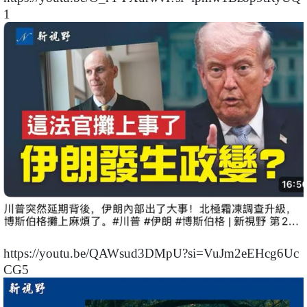
1
https://youtu.be/QAWsud3DMpU?si=VuJm2eEHcg6Uc
CG5