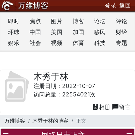
登录
返回
即时
焦点
图片
博客
论坛
评论
环球
中国
美国
加国
移民
财经
娱乐
社会
视频
体育
科技
专题
木秀于林
注册日期：2022-10-07
访问总量：22554021次
photo_album
textsms
相册
留言
万维博客
木秀于林的博客
正文
网络日志正文