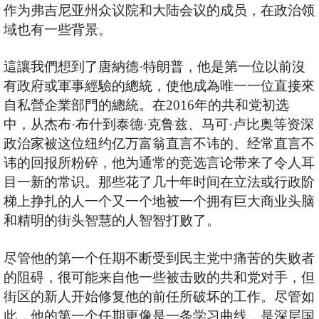
作为弗吉尼亚州众议院和大陆会议的成员，在政治领
域也有一些背景。
這讓我們想到了唐納德·特朗普，他是第一位以前沒
有政府或軍事經驗的總統，使他成為唯一一位直接來
自私營企業部門的總統。在2016年的共和党初选
中，从杰布·布什到泰德·克鲁兹、马可·卢比奥等资深
政治家被这位纽约亿万富翁直言不讳的、经常直言不
讳的回报所粉碎，他为通常的竞选言论带来了令人耳
目一新的常识。那些花了几十年时间在立法或行政阶
梯上挣扎的人一个又一个地被一个拥有巨大商业头脑
和精明的街头智慧的人智智打败了。
尽管他的第一个任期不断受到民主党中痛苦的失败者
的阻碍，很可能来自他一些被击败的共和党对手，但
街区的新人开始修复他的前任所破坏的工作。尽管如
此，他的第一个任期更像是一条学习曲线，是深层国