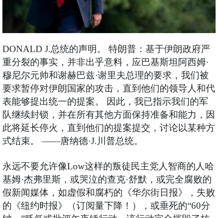
DONALD J.总统的声明。 特朗普：基于伊朗政府严
重分裂的事实，并非出乎意料，应巴基斯坦阿西姆·
穆尼尔元帅和谢赫巴兹·谢里夫总理的要求，我们被
要求暂停对伊朗国家的攻击，直到他们的领导人和代
表能够提出统一的提案。 因此，我已指示我们的军
队继续封锁，并在所有其他方面保持准备和能力，因
此将延长停火，直到他们的提案提交，讨论以某种方
式结束。 ——唐纳德·J.川普总统。
永远不要允许像Low这样的叛徒民主党人智商的人哈
基姆·杰弗里斯，或哭泣的查克·舒默，或完全腐败的
假新闻媒体，如虚假和腐朽的《华尔街日报》，失败
的《纽约时报》（订阅量下降！），或垂死的“60分