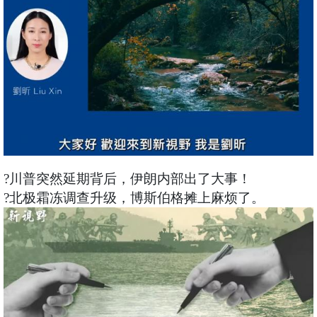
?川普突然延期背后，伊朗内部出了大事！
?北极霜冻调查升级，博斯伯格摊上麻烦了。