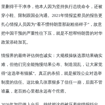
里删得干干净净，他本人因为坚持执行总统命令，还被
穿小鞋、限制跟国会沟通。2021年情报监察员的报告更
扎心情报人员因为“看不惯特朗普那副粗俗样子”，故意
把中国干预的严重性往下压，就是不想帮特朗普的对华
政策添砖加瓦。
情报界的最终评估倒也诚实：大规模操纵选票结果确实
难，但他们完全能拖慢结果公布、制造混乱，让大家觉
得“这选举有猫腻”。真正的杀招，就是摧毁公众对选举
制度的信任。这比偷几张票狠多了信任一崩，后面不管
谁赢，老百姓心里都永远有个疙瘩。
2026年加巴德上台后，持续把这些被压着的情报抖出