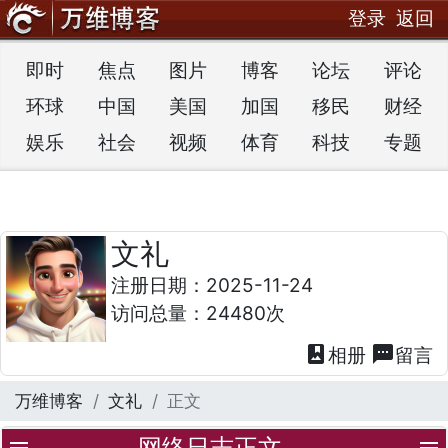
登录
返回
即时
焦点
图片
博客
论坛
评论
环球
中国
美国
加国
移民
财经
娱乐
社会
视频
体育
科技
专题
文礼
注册日期：2025-11-24
访问总量：24480次
photo_album
textsms
相册
留言
万维博客
文礼
正文
网络日志正文