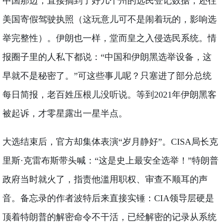
中国那边，直接搞到了好几个州的选民登记数据，还往
美国寄假驾驶执照（这玩意儿可不是闹着玩的，影响选
举完整性）。伊朗也一样，堂而皇之入侵选民系统。情
报圈子里的人私下都说：“中国和伊朗黑选举设备，这
早就不是秘密了。”可这些事儿呢？只塞进了部分总统
每日简报，老百姓压根儿没听说。等到2021年伊朗黑客
被起诉，才零星露出一星半点。
大选结束后，官方却集体表演“岁月静好”。CISA局长克
里斯·克雷布斯带头喊：“这是史上最安全选举！”特朗普
政府当时就火了，指责他滥用职权、审查不顺耳的声
音。备忘录的作者波特后来直接实锤：CIA领导层硬是
顶着特朗普的解密命令不干活，已经解密的记录从系统