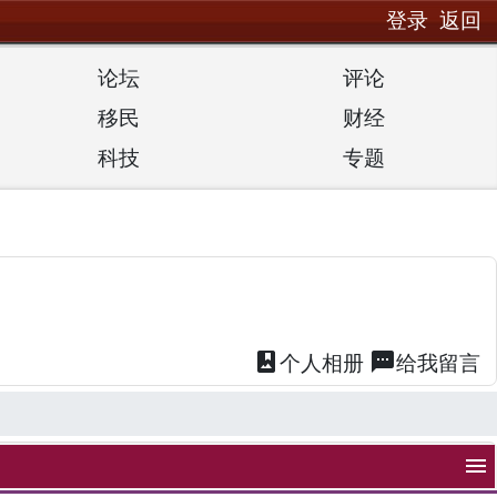
登录
返回
论坛
评论
移民
财经
科技
专题
photo_album
textsms
个人
相册
给我
留言
menu