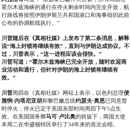
霍尔木兹海峡的通行在停火剩余时间内完全开放，航
行路线将按照伊朗伊斯兰共和国港口和海事组织此前
公布的协调航线执行。”
川普随后在《真相社媒》上发布了第二条消息，解释
说“海上封锁将继续有效”，直到与伊朗达成协议。不
过，川普表示，“这一进程应该会很快。”
川普写道：“霍尔木兹海峡已完全开放，随时欢迎商
业活动和通行，但针对伊朗的海上封锁将继续有
效。”
川普
周四在《真相社媒》网站上表示，以色列总理
便
雅悯·内塔尼亚胡
和黎巴嫩总统
约瑟夫·奥恩
已同意暂
时停火，停火已定于美国东部时间周四下午5点生
效。在美国国务卿
马可·卢比奥
的斡旋下，两国大使
本周二在华盛顿特区举行了34年来的首次会晤。