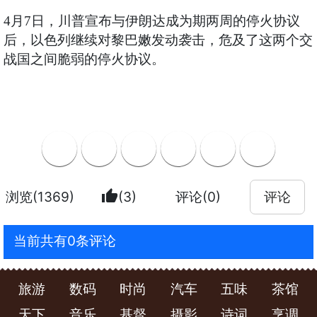
4月7日，川普宣布与伊朗达成为期两周的停火协议
后，以色列继续对黎巴嫩发动袭击，危及了这两个交
战国之间脆弱的停火协议。
thumb_up
浏览(1369)
(3)
评论(0)
评论
当前共有0条评论
旅游
数码
时尚
汽车
五味
茶馆
天下
音乐
基督
摄影
诗词
烹调