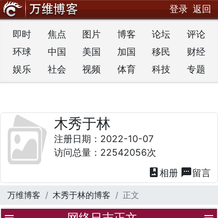
登录
返回
即时
焦点
图片
博客
论坛
评论
环球
中国
美国
加国
移民
财经
娱乐
社会
视频
体育
科技
专题
木秀于林
注册日期：2022-10-07
访问总量：22542056次
photo_album
textsms
相册
留言
万维博客
木秀于林的博客
正文
网络日志正文