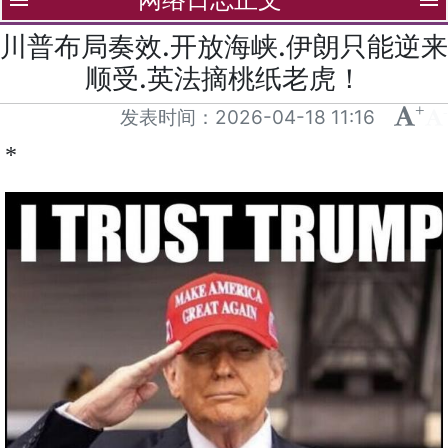
menu
menu
川普布局奏效.开放海峡.伊朗只能逆来
顺受.英法摘桃纸老虎！
+
-
发表时间：
2026-04-18 11:16
*