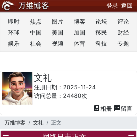
登录
返回
即时
焦点
图片
博客
论坛
评论
环球
中国
美国
加国
移民
财经
娱乐
社会
视频
体育
科技
专题
文礼
注册日期：2025-11-24
访问总量：24480次
photo_album
textsms
相册
留言
万维博客
文礼
正文
网络日志正文