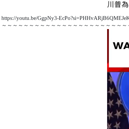
https://youtu.be/GgpNy3-EcPo?si=PHHvARjB6QMEJe
～～～～～～～～～～～～～～～～～～～～～～～