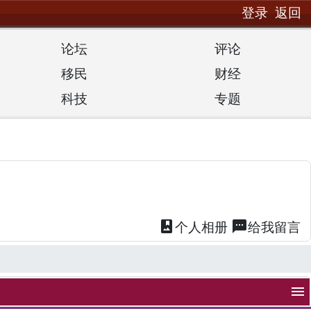
登录
返回
论坛
评论
移民
财经
科技
专题
photo_album
textsms
个人
相册
给我
留言
menu