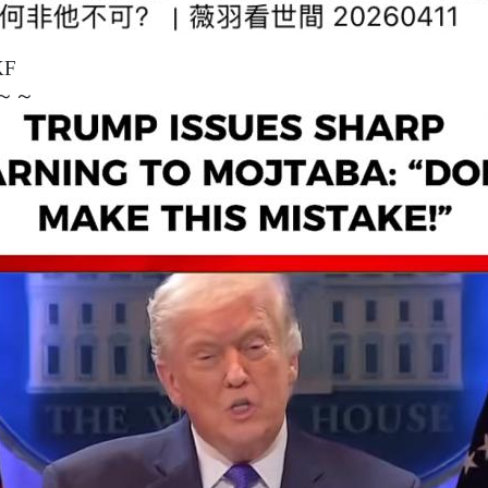
KF
～～