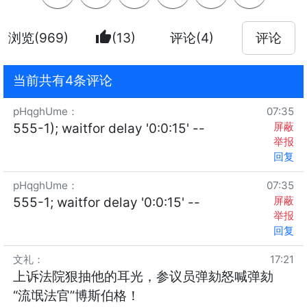
thumb_up
浏览(969)
(13)
评论(4)
评论
当前共有4条评论
pHqghUme
：
07:35
屏蔽
555-1); waitfor delay '0:0:15' --
举报
回复
pHqghUme
：
07:35
屏蔽
555-1; waitfor delay '0:0:15' --
举报
回复
文礼
：
17:21
上诉法院狠抽他的耳光，参议员弹劾怒喊弹劾
“流氓法官”博斯伯格！