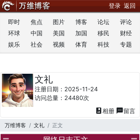
登录
返回
即时
焦点
图片
博客
论坛
评论
环球
中国
美国
加国
移民
财经
娱乐
社会
视频
体育
科技
专题
文礼
注册日期：2025-11-24
访问总量：24480次
photo_album
textsms
相册
留言
万维博客
文礼
正文
网络日志正文