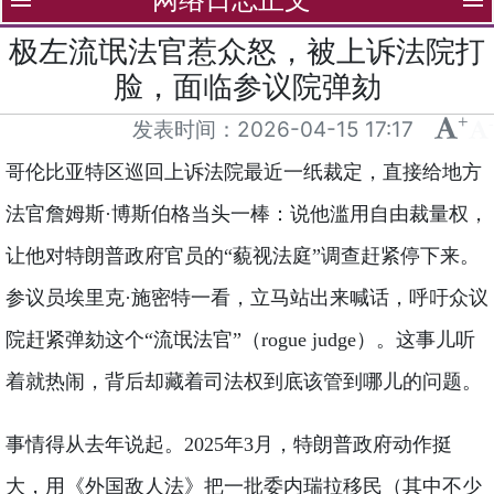
menu
menu
极左流氓法官惹众怒，被上诉法院打
脸，面临参议院弹劾
+
-
发表时间：
2026-04-15 17:17
哥伦比亚特区巡回上诉法院最近一纸裁定，直接给地方
法官詹姆斯·博斯伯格当头一棒：说他滥用自由裁量权，
让他对特朗普政府官员的“藐视法庭”调查赶紧停下来。
参议员埃里克·施密特一看，立马站出来喊话，呼吁众议
院赶紧弹劾这个“流氓法官”（rogue judge）。这事儿听
着就热闹，背后却藏着司法权到底该管到哪儿的问题。
事情得从去年说起。2025年3月，特朗普政府动作挺
大，用《外国敌人法》把一批委内瑞拉移民（其中不少