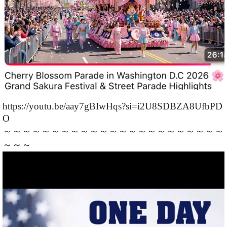
https://youtu.be/aay7gBIwHqs?si=i2U8SDBZA8UfbPD
O
～～～～～～～～～～～～～～～～～～～～～～～
～～～