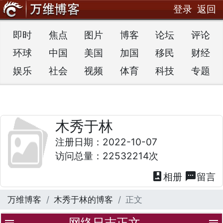
登录
返回
即时
焦点
图片
博客
论坛
评论
环球
中国
美国
加国
移民
财经
娱乐
社会
视频
体育
科技
专题
木秀于林
注册日期：2022-10-07
访问总量：22532214次
photo_album
textsms
相册
留言
万维博客
木秀于林的博客
正文
网络日志正文