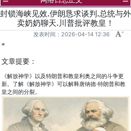
menu
menu
封锁海峡见效.伊朗恳求谈判.总统与外
卖奶奶聊天.川普批评教皇！
+
-
发表时间：
2026-04-14 12:36
*
文章提要：
《解放神学》以及特朗普和教皇利奥之间的斗争更
新。了解《解放神学》可以解释唐纳德·特朗普和教
皇之间的分裂。