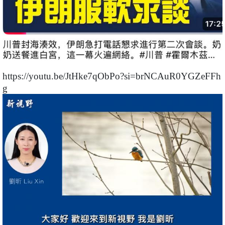
https://youtu.be/JtHke7qObPo?si=brNCAuR0YGZeFFh
g