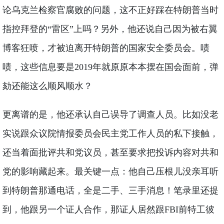
论乌克兰检察官腐败的问题，这不正好踩在特朗普当时
指控拜登的“雷区”上吗？另外，他还说自己因为被右翼
博客狂喷，才被迫离开特朗普的国家安全委员会。啧
啧，这些信息要是2019年就原原本本摆在国会面前，弹
劾还能这么顺风顺水？
更离谱的是，他还承认自己误导了调查人员。比如没老
实说跟众议院情报委员会民主党工作人员的私下接触，
还当着面批评共和党议员，甚至要求把投诉内容对共和
党的影响藏起来。最关键一点：他自己压根儿没亲耳听
到特朗普那通电话，全是二手、三手消息！笔录里还提
到，他跟另一个证人合作，那证人居然跟FBI前特工彼