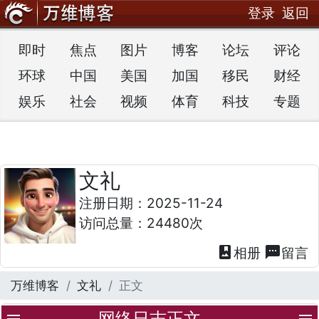
登录
返回
即时
焦点
图片
博客
论坛
评论
环球
中国
美国
加国
移民
财经
娱乐
社会
视频
体育
科技
专题
文礼
注册日期：2025-11-24
访问总量：24480次
photo_album
textsms
相册
留言
万维博客
文礼
正文
网络日志正文