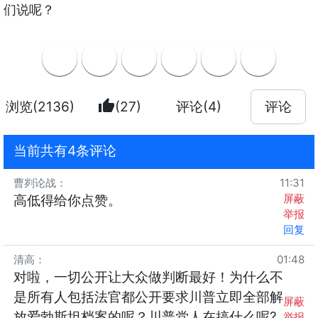
们说呢？
thumb_up
浏览(2136)
(27)
评论(4)
评论
当前共有4条评论
曹刿论战
：
11:31
屏蔽
高低得给你点赞。
举报
回复
清高
：
01:48
对啦，一切公开让大众做判断最好！为什么不
是所有人包括法官都公开要求川普立即全部解
屏蔽
放爱勃斯坦档案的呢？川普党人在搞什么呢?
举报