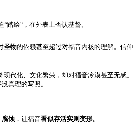
迫
“
踏绘
”
，在外表上否认基督。
对
圣物
的依赖甚至超过对福音内核的理解。信仰
济现代化、文化繁荣，却对福音冷漠甚至无感。
吞没真理的写照。
、腐蚀
，让福音
看似存活实则变形
。