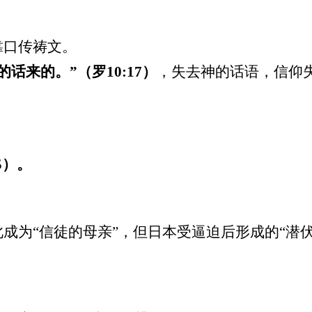
靠口传祷文。
的话来的。
”
（罗
10:17
）
，失去神的话语，信仰
5
）。
成为“信徒的母亲”，但日本受逼迫后形成的“潜