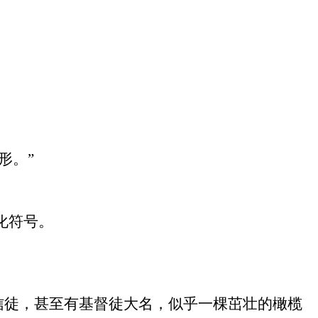
形。
”
化符号。
信徒，甚至有基督徒大名，似乎一棵茁壮的橄榄