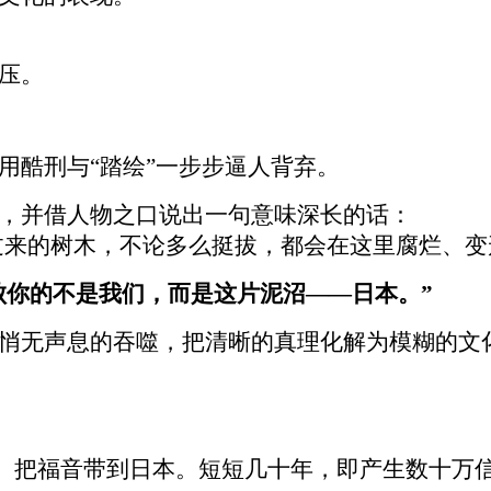
压。
用酷刑与
“
踏绘
”
一步步逼人背弃。
，并借人物之口说出一句意味深长的话：
过来的树木，不论多么挺拔，都会在这里腐烂、变
败你的不是我们，而是这片泥沼
——
日本。
”
悄无声息的吞噬，把清晰的真理化解为模糊的文
）把福音带到日本。短短几十年，即产生数十万