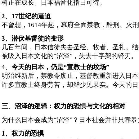
树正在成长。日本福音化指日可待。
2
、
17
世纪的逼迫
不曾想，
1614
年起，幕府全面禁教，酷刑、火刑
3
、潜伏基督徒的变形
几百年间，日本信徒失去圣经、牧者、圣礼。结
被吸入日本文化的
“
沼泽
”
，失去十字架的锋刃。
4
、
今天的日本，仍是
“
宣教士的坟场
”
明治维新后，禁教令废止，基督教重新进入日本
许多宣教士终身劳苦，却鲜少见果实。今天的日
三、沼泽的逻辑：权力的恐惧与文化的相对
为什么日本会成为
“
沼泽
”
？日本社会并非只靠暴
1
、权力的恐惧