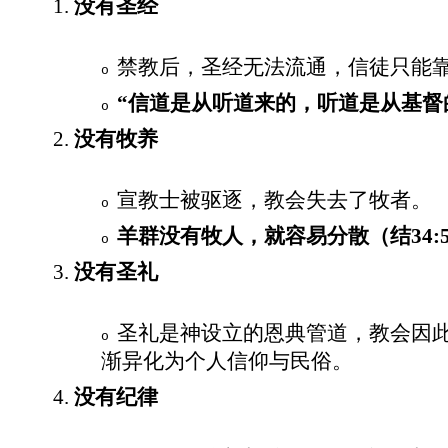
1.
没有圣经
禁教后，圣经无法流通，信徒只能
o
“
信道是从听道来的，听道是从基督
o
2.
没有牧养
宣教士被驱逐，教会失去了牧者。
o
羊群没有牧人，就容易分散（结
34:
o
3.
没有圣礼
圣礼是神设立的恩典管道，教会因此
o
渐异化为个人信仰与民俗。
4.
没有纪律