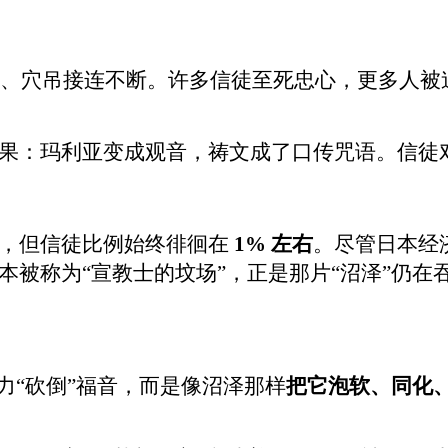
、穴吊接连不断。许多信徒至死忠心，更多人被
果：玛利亚变成观音，祷文成了口传咒语。信徒
，但信徒比例始终徘徊在
1%
左右
。尽管日本经
本被称为
“
宣教士的坟场
”
，正是那片
“
沼泽
”
仍在
力
“
砍倒
”
福音，而是像沼泽那样
把它泡软、同化