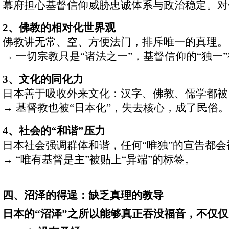
幕府担心基督信仰威胁忠诚体系与政治稳定。对
2
、佛教的相对化世界观
佛教讲无常、空、方便法门，排斥唯一的真理。
→
一切宗教只是
“
诸法之一
”
，基督信仰的
“
独一
”
3
、文化的同化力
日本善于吸收外来文化：汉字、佛教、儒学都被
→
基督教也被
“
日本化
”
，失去核心，成了民俗。
4
、社会的
“
和谐
”
压力
日本社会强调群体和谐，任何
“
唯独
”
的宣告都会
→
“
唯有基督是主
”
被贴上
“
异端
”
的标签。
四、沼泽的得逞：缺乏真理的教导
日本的
“
沼泽
”
之所以能够真正吞没福音，不仅仅