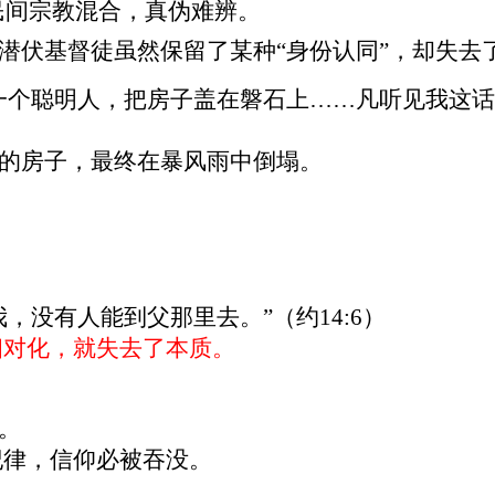
民间宗教混合，真伪难辨。
潜伏基督徒虽然保留了某种
“
身份认同
”
，却失去
一个聪明人，把房子盖在磐石上
……
凡听见我这话
的房子，最终在暴风雨中倒塌。
我，没有人能到父那里去。
”
（约
14:6
）
相对化，就失去了本质。
。
纪律，信仰必被吞没。