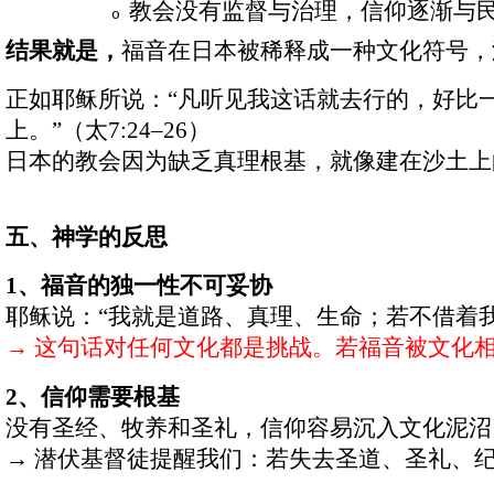
教会没有监督与治理，信仰逐渐与
o
结果就是，
福音在日本被稀释成一种文化符号，
正如耶稣所说：
“
凡听见我这话就去行的，好比
上。
”
（太
7:24–26
）
日本的教会因为缺乏真理根基，就像建在沙土上
五、神学的反思
1
、福音的独一性不可妥协
耶稣说：
“
我就是道路、真理、生命；若不借着
→
这句话对任何文化都是挑战。若福音被文化
2
、信仰需要根基
没有圣经、牧养和圣礼，信仰容易沉入文化泥沼
→
潜伏基督徒提醒我们：若失去圣道、圣礼、