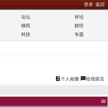
登录
返回
论坛
评论
移民
财经
科技
专题
photo_album
textsms
个人
相册
给我
留言
menu