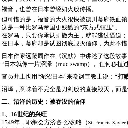
福音，也曾在日本曾经如火般传播。
但可惜的是，福音的大火很快被德川幕府铁血镇
这是一种比罗马帝国更残酷的
“
东方式镇压
”
。
在罗马，只要你承认凯撒为主，就能逃过逼迫；
在日本，幕府却是试图彻底毁灭信仰，为此不惜
日本作家远藤周作在《沉默》中讲述了这段故事
“
日本就像一片沼泽（
mud swamp
）。任何移植
官员井上也用
“
泥沼日本
”
来嘲讽宣教士说：
“
打
沼泽，意味着不完全是刀剑般的直接毁灭，而是
二、沼泽的历史：被吞没的信仰
1
、
16
世纪的兴旺
1549
年，耶稣会方济各
·
沙勿略（
St. Francis Xavier