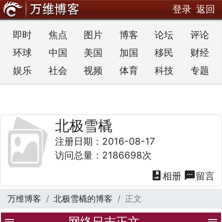
登录
返回
即时
焦点
图片
博客
论坛
评论
环球
中国
美国
加国
移民
财经
娱乐
社会
视频
体育
科技
专题
北极雪橇
注册日期：2016-08-17
访问总量：2186698次
photo_album
textsms
相册
留言
万维博客
北极雪橇的博客
正文
网络日志正文