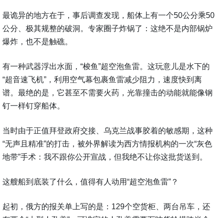
最诡异的地方在于，事后调查发现，船体上有一个50公分乘50
公分、极其规整的破洞。专家圈子炸锅了：这绝不是内部锅炉
爆炸，也不是触礁。
有一种武器浮出水面，“梭鱼”超空泡鱼雷。这玩意儿是水下的
“超音速飞机”，利用空气幕包裹鱼雷减少阻力，速度快到离
谱。最绝的是，它甚至不需要火药，光靠撞击的动能就能像钢
钉一样钉穿船体。
当时由于正值拜登政府交接、乌克兰战事胶着的敏感期，这种
“无声且精准”的打击，被外界解读为西方情报机构的一次“灰色
地带”手术：我不跟你公开宣战，但我绝不让你这批货送到。
这艘船到底装了什么，值得有人动用“超空泡鱼雷”？
起初，俄方的报关单上写的是：129个空货柜、两台吊车，还