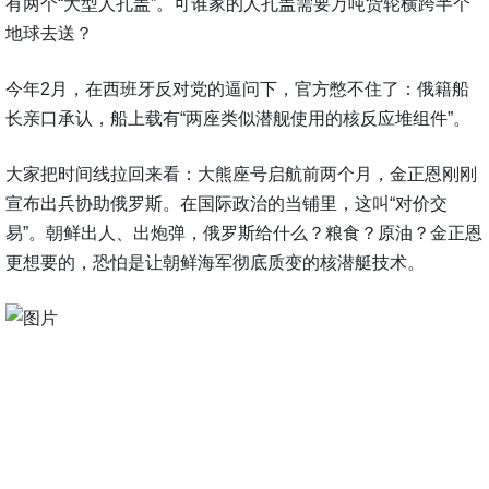
有两个“大型人孔盖”。可谁家的人孔盖需要万吨货轮横跨半个
地球去送？
今年2月，在西班牙反对党的逼问下，官方憋不住了：俄籍船
长亲口承认，船上载有“两座类似潜舰使用的核反应堆组件”。
大家把时间线拉回来看：大熊座号启航前两个月，金正恩刚刚
宣布出兵协助俄罗斯。在国际政治的当铺里，这叫“对价交
易”。朝鲜出人、出炮弹，俄罗斯给什么？粮食？原油？金正恩
更想要的，恐怕是让朝鲜海军彻底质变的核潜艇技术。