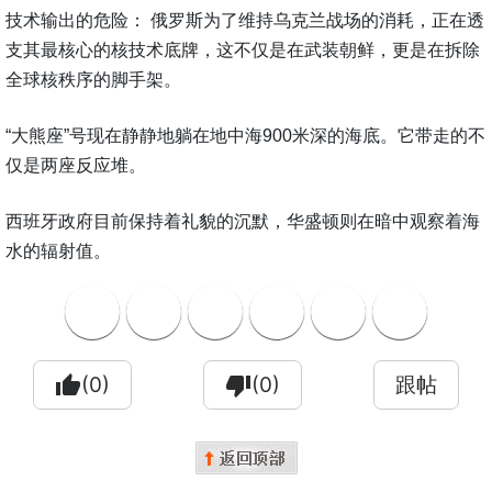
技术输出的危险： 俄罗斯为了维持乌克兰战场的消耗，正在透
支其最核心的核技术底牌，这不仅是在武装朝鲜，更是在拆除
全球核秩序的脚手架。
“大熊座”号现在静静地躺在地中海900米深的海底。它带走的不
仅是两座反应堆。
西班牙政府目前保持着礼貌的沉默，华盛顿则在暗中观察着海
水的辐射值。
thumb_up
(0)
thumb_down
(0)
跟帖