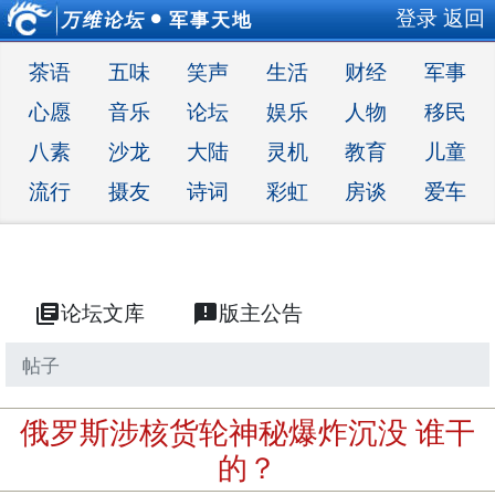
登录
返回
万维论坛
军事天地
●
茶语
五味
笑声
生活
财经
军事
心愿
音乐
论坛
娱乐
人物
移民
八素
沙龙
大陆
灵机
教育
儿童
流行
摄友
诗词
彩虹
房谈
爱车
library_books
论坛文库
announcement
版主公告
帖子
俄罗斯涉核货轮神秘爆炸沉没 谁干
的？