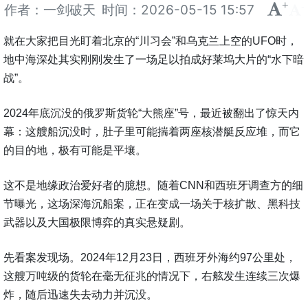
+
-
作者：一剑破天
时间：
2026-05-15 15:57
就在大家把目光盯着北京的“川习会”和乌克兰上空的UFO时，
地中海深处其实刚刚发生了一场足以拍成好莱坞大片的“水下暗
战”。
2024年底沉没的俄罗斯货轮“大熊座”号，最近被翻出了惊天内
幕：这艘船沉没时，肚子里可能揣着两座核潜艇反应堆，而它
的目的地，极有可能是平壤。
这不是地缘政治爱好者的臆想。随着CNN和西班牙调查方的细
节曝光，这场深海沉船案，正在变成一场关于核扩散、黑科技
武器以及大国极限博弈的真实悬疑剧。
先看案发现场。2024年12月23日，西班牙外海约97公里处，
这艘万吨级的货轮在毫无征兆的情况下，右舷发生连续三次爆
炸，随后迅速失去动力并沉没。