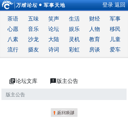
登录
返回
万维论坛
军事天地
●
茶语
五味
笑声
生活
财经
军事
心愿
音乐
论坛
娱乐
人物
移民
八素
沙龙
大陆
灵机
教育
儿童
流行
摄友
诗词
彩虹
房谈
爱车
library_books
论坛文库
announcement
版主公告
版主公告