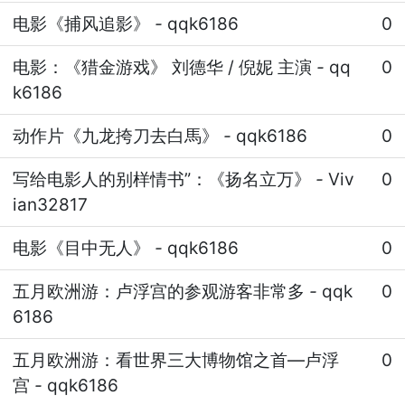
电影《捕风追影》
-
qqk6186
0
电影：《猎金游戏》 刘德华 / 倪妮 主演
-
qq
0
k6186
动作片《九龙挎刀去白馬》
-
qqk6186
0
写给电影人的别样情书”：《扬名立万》
-
Viv
0
ian32817
电影《目中无人》
-
qqk6186
0
五月欧洲游：卢浮宫的参观游客非常多
-
qqk
0
6186
五月欧洲游：看世界三大博物馆之首—卢浮
0
宫
-
qqk6186