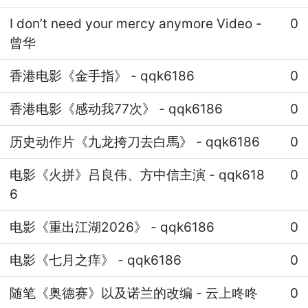
I don’t need your mercy anymore Video
-
0
曾华
香港电影《金手指》
-
qqk6186
0
香港电影《感动我77次》
-
qqk6186
0
历史动作片《九龙挎刀去白馬》
-
qqk6186
0
电影《火拼》吕良伟、方中信主演
-
qqk618
0
6
电影《重出江湖2026》
-
qqk6186
0
电影《七月之痒》
-
qqk6186
0
随笔《奥德赛》以及诺兰的改编
-
云上咚咚
0