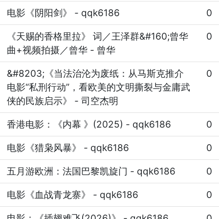
电影《阴阳剑》
-
qqk6186
0
《天赐的香格里拉》 词／王泽群&#160;曾华
0
曲+视频拍摄／曾华
-
曾华
&#8203;《当法治沦为废纸：从马斯克推介
0
电影“私刑行动”，看欧美的文明撕裂与金庸武
侠的民族启示》
-
司空杰明
香港电影：《内幕 》(2025)
-
qqk6186
0
电影《猎枭风暴》
-
qqk6186
0
五月游欧洲：法国巴黎凯旋门
-
qqk6186
0
电影《血战青龙寨》
-
qqk6186
0
电影：《插翅难飞(2026)》
-
qqk6186
0