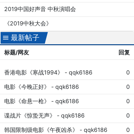
2019中国好声音 中秋演唱会
《2019中秋大会》
最新帖子
menu
标题/网友
回复
香港电影《寒战1994》
-
qqk6186
0
电影《今晚正好》
-
qqk6186
0
电影《命悬一枪》
-
qqk6186
0
谍战片《惊蛰无声》
-
qqk6186
0
韩国限制级电影《午夜凶杀》
-
qqk6186
0