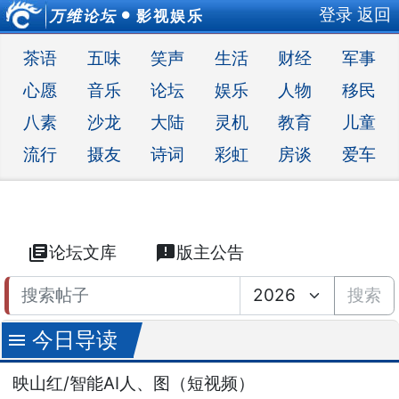
登录
返回
万维论坛
影视娱乐
●
茶语
五味
笑声
生活
财经
军事
心愿
音乐
论坛
娱乐
人物
移民
八素
沙龙
大陆
灵机
教育
儿童
流行
摄友
诗词
彩虹
房谈
爱车
library_books
论坛文库
announcement
版主公告
搜索
今日导读
menu
映山红/智能AI人、图（短视频）