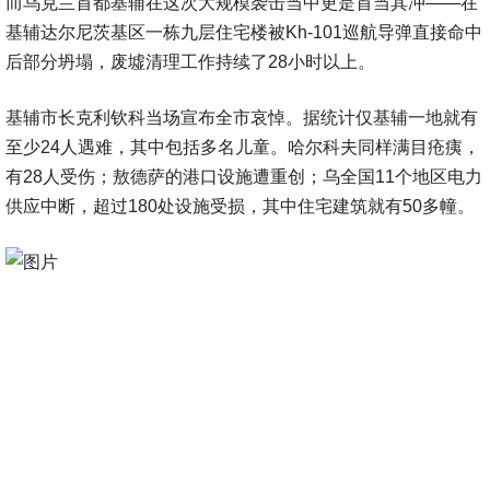
而乌克兰首都基辅在这次大规模袭击当中更是首当其冲——在
基辅达尔尼茨基区一栋九层住宅楼被Kh-101巡航导弹直接命中
后部分坍塌，废墟清理工作持续了28小时以上。
基辅市长克利钦科当场宣布全市哀悼。据统计仅基辅一地就有
至少24人遇难，其中包括多名儿童。哈尔科夫同样满目疮痍，
有28人受伤；敖德萨的港口设施遭重创；乌全国11个地区电力
供应中断，超过180处设施受损，其中住宅建筑就有50多幢。