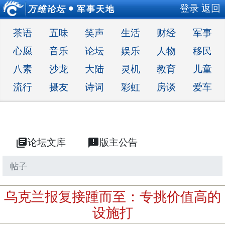
登录
返回
万维论坛
军事天地
●
茶语
五味
笑声
生活
财经
军事
心愿
音乐
论坛
娱乐
人物
移民
八素
沙龙
大陆
灵机
教育
儿童
流行
摄友
诗词
彩虹
房谈
爱车
library_books
论坛文库
announcement
版主公告
帖子
乌克兰报复接踵而至：专挑价值高的
设施打