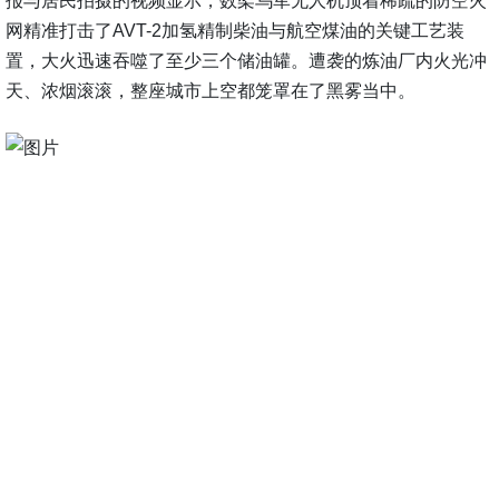
报与居民拍摄的视频显示，数架乌军无人机顶着稀疏的防空火
网精准打击了AVT-2加氢精制柴油与航空煤油的关键工艺装
置，大火迅速吞噬了至少三个储油罐。遭袭的炼油厂内火光冲
天、浓烟滚滚，整座城市上空都笼罩在了黑雾当中。