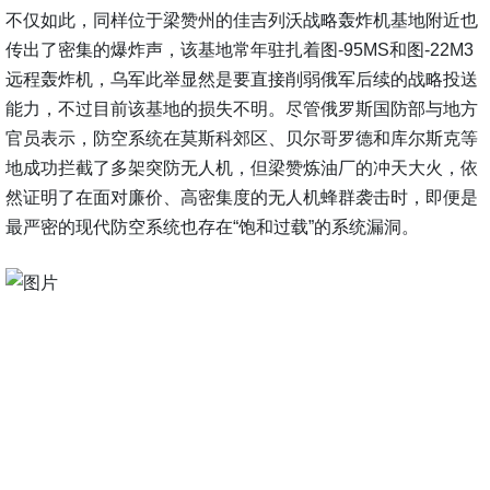
不仅如此，同样位于梁赞州的佳吉列沃战略轰炸机基地附近也
传出了密集的爆炸声，该基地常年驻扎着图-95MS和图-22M3
远程轰炸机，乌军此举显然是要直接削弱俄军后续的战略投送
能力，不过目前该基地的损失不明。尽管俄罗斯国防部与地方
官员表示，防空系统在莫斯科郊区、贝尔哥罗德和库尔斯克等
地成功拦截了多架突防无人机，但梁赞炼油厂的冲天大火，依
然证明了在面对廉价、高密集度的无人机蜂群袭击时，即便是
最严密的现代防空系统也存在“饱和过载”的系统漏洞。