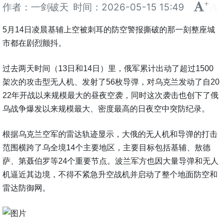
+
-
作者：一剑破天
时间：
2026-05-15 15:49
5月14日凌晨基辅上空被刺耳的防空警报撕破的那一刻整座城
市都在剧烈颤抖。
过去两天时间（13日和14日）里，俄军累计出动了超过1500
架次的攻击型无人机、发射了56枚导弹，对乌克兰发动了自20
22年开战以来规模最大的昼夜空袭，同时这次袭击也创下了俄
乌战争爆发以来规模最大、密度最高的日夜空中突防纪录。
根据乌克兰空军的雷达轨迹显示，大俄的无人机和导弹的打击
范围横跨了乌全境14个主要地区，主要目标包括基辅、敖德
萨、第聂伯罗等24个重要节点。波兰军方也因大量导弹和无人
机逼近其边境，不得不紧急升空战机并启动了整个地面防空和
雷达防御网。