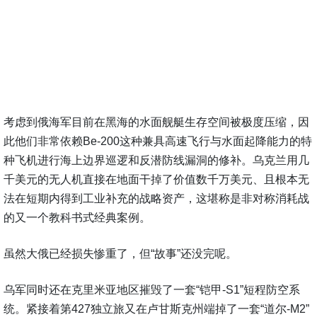
考虑到俄海军目前在黑海的水面舰艇生存空间被极度压缩，因
此他们非常依赖Be-200这种兼具高速飞行与水面起降能力的特
种飞机进行海上边界巡逻和反潜防线漏洞的修补。乌克兰用几
千美元的无人机直接在地面干掉了价值数千万美元、且根本无
法在短期内得到工业补充的战略资产，这堪称是非对称消耗战
的又一个教科书式经典案例。
虽然大俄已经损失惨重了，但“故事”还没完呢。
乌军同时还在克里米亚地区摧毁了一套“铠甲-S1”短程防空系
统。紧接着第427独立旅又在卢甘斯克州端掉了一套“道尔-M2”