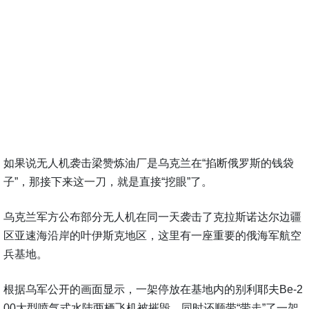
如果说无人机袭击梁赞炼油厂是乌克兰在“掐断俄罗斯的钱袋
子”，那接下来这一刀，就是直接“挖眼”了。
乌克兰军方公布部分无人机在同一天袭击了克拉斯诺达尔边疆
区亚速海沿岸的叶伊斯克地区，这里有一座重要的俄海军航空
兵基地。
根据乌军公开的画面显示，一架停放在基地内的别利耶夫Be-2
00大型喷气式水陆两栖飞机被摧毁，同时还顺带“带走”了一架