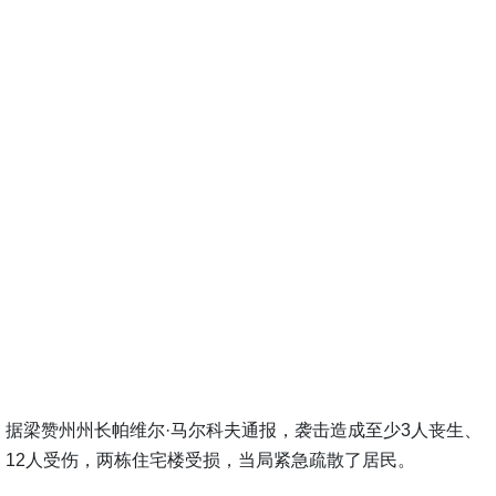
据梁赞州州长帕维尔·马尔科夫通报，袭击造成至少3人丧生、
12人受伤，两栋住宅楼受损，当局紧急疏散了居民。