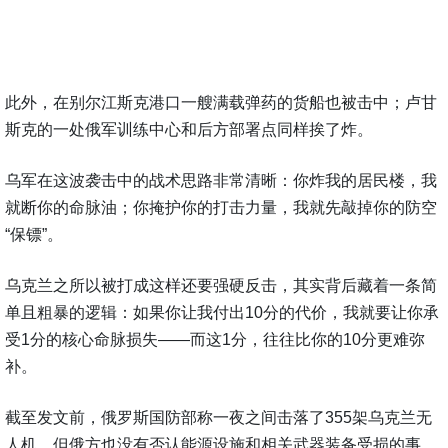
此外，在别尔江斯克港口一艘满载弹药的货船也被击中；卢甘
斯克的一处俄军训练中心和后方部署点同样挨了炸。
乌军在这波袭击中的战术思路非常清晰：你炸我的居民楼，我
就断你的命脉油；你掩护你的打击力量，我就先敲掉你的防空
“保镖”。
乌克兰之所以被打成这样还要强硬反击，其实背后藏着一条简
单且粗暴的逻辑：如果你让我付出10分的代价，我就要让你承
受1分的核心命脉损失——而这1分，往往比你的10分更难弥
补。
截至发文前，俄罗斯国防部称一夜之间击落了355架乌克兰无
人机，但俄方也没有否认能源设施和相关武器装备受损的事