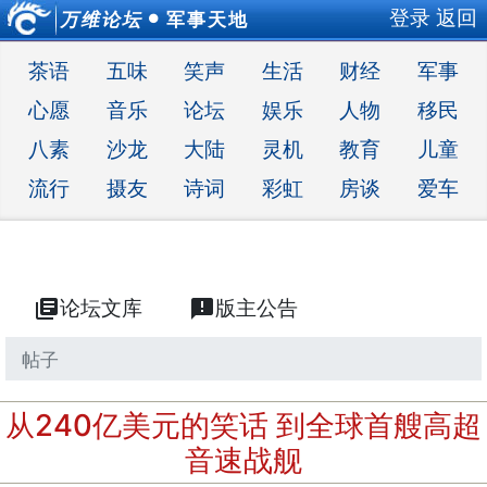
登录
返回
万维论坛
军事天地
●
茶语
五味
笑声
生活
财经
军事
心愿
音乐
论坛
娱乐
人物
移民
八素
沙龙
大陆
灵机
教育
儿童
流行
摄友
诗词
彩虹
房谈
爱车
library_books
论坛文库
announcement
版主公告
帖子
从240亿美元的笑话 到全球首艘高超
音速战舰