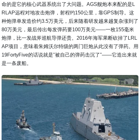
命的是它的核心武器系统出了大问题。AGS舰炮本来配的是L
RLAP远程对地攻击炮弹，射程约150公里，靠GPS制导。这
种炮弹单发造价约3.5万美元，后来随着研发越来越复杂涨到了
80万美元，最后传出每发弹药要100万美元——一枚155毫米
炮弹，比一发战斧巡航导弹还贵。2016年海军果断砍掉了LRL
AP项目，意味着朱姆沃尔特级的两门巨炮从此没有了弹药。用
19FortyFive的话说就是"被自己的弹药击沉了"——它造出来就
是一条废船。