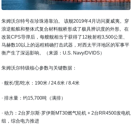
朱姆沃尔特号在珍珠港靠泊。 该舰2019年4月访问夏威夷。穿
浪逆船舷和整体式复合材料舰桥形成了极具辨识度的外形。在
改装CPS导弹后，每艘舰相当于获得了12枚射程3,500公里、
马赫数10以上的远程精确打击武器，对西太平洋地区的军事平
衡产生了深远影响。（来源：U.S. Navy/DVIDS）
朱姆沃尔特级核心参数与关键数据：
· 舰长/宽/吃水：190米 / 24.6米 / 8.4米
· 排水量：约15,700吨（满排）
· 动力：2台罗尔斯·罗伊斯MT30燃气轮机 + 2台RR4500发电机
组，综合电力推进