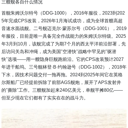
三艘舰各自什么情况
首舰朱姆沃尔特号（DDG-1000），2016年服役，2023到202
5年完成CPS改装，2026年1月海试成功，成为全球首艘高超
音速水面战舰。二号舰迈克尔·蒙苏尔号（DDG-1001），2019
年服役，目前是唯一具备完全作战能力的朱姆沃尔特级。2025
年3月到10月，该舰完成了为期7个月的西太平洋前沿部署，先
后访问关岛和冲绳，成为美国"空潜快"战略中罕见的"驱潜
快"选项——用一艘隐身巨舰跑前沿。它的CPS改装预计2027
年进干船坞。三号舰林登·B·约翰逊号（DDG-1002），2018年
下水，因技术问题交付一拖再拖。2024到2025年间它在英格
尔斯船厂已经提前拆除了前部AGS舰炮，展开了APS发射井
的"撕除"工作。三艘舰加起来240亿美元，单舰平摊80亿——
但至少现在它们都有了实实在在的战斗力。