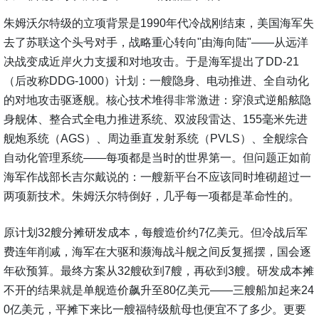
朱姆沃尔特级的立项背景是1990年代冷战刚结束，美国海军失
去了苏联这个头号对手，战略重心转向"由海向陆"——从远洋
决战变成近岸火力支援和对地攻击。于是海军提出了DD-21
（后改称DDG-1000）计划：一艘隐身、电动推进、全自动化
的对地攻击驱逐舰。核心技术堆得非常激进：穿浪式逆船舷隐
身舰体、整合式全电力推进系统、双波段雷达、155毫米先进
舰炮系统（AGS）、周边垂直发射系统（PVLS）、全舰综合
自动化管理系统——每项都是当时的世界第一。但问题正如前
海军作战部长吉尔戴说的：一艘新平台不应该同时堆砌超过一
两项新技术。朱姆沃尔特倒好，几乎每一项都是革命性的。
原计划32艘分摊研发成本，每艘造价约7亿美元。但冷战后军
费连年削减，海军在大驱和濒海战斗舰之间反复摇摆，国会逐
年砍预算。最终方案从32艘砍到7艘，再砍到3艘。研发成本摊
不开的结果就是单舰造价飙升至80亿美元——三艘船加起来24
0亿美元，平摊下来比一艘福特级航母也便宜不了多少。更要