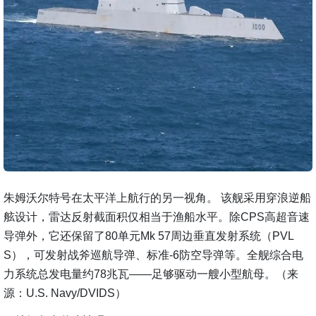
朱姆沃尔特号在太平洋上航行的另一视角。 该舰采用穿浪逆船
舷设计，雷达反射截面积仅相当于渔船水平。除CPS高超音速
导弹外，它还保留了80单元Mk 57周边垂直发射系统（PVL
S），可发射战斧巡航导弹、标准-6防空导弹等。全舰综合电
力系统总发电量约78兆瓦——足够驱动一艘小型航母。（来
源：U.S. Navy/DVIDS）