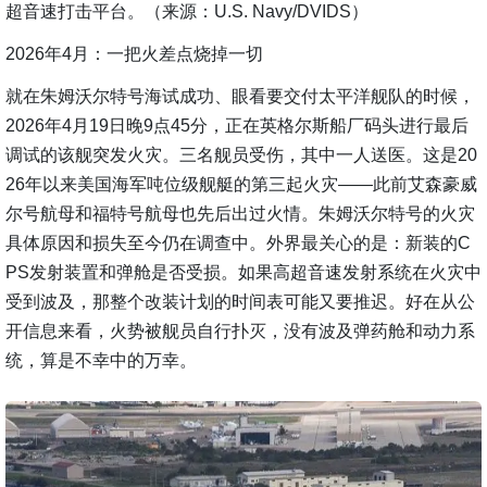
超音速打击平台。（来源：U.S. Navy/DVIDS）
2026年4月：一把火差点烧掉一切
就在朱姆沃尔特号海试成功、眼看要交付太平洋舰队的时候，
2026年4月19日晚9点45分，正在英格尔斯船厂码头进行最后
调试的该舰突发火灾。三名舰员受伤，其中一人送医。这是20
26年以来美国海军吨位级舰艇的第三起火灾——此前艾森豪威
尔号航母和福特号航母也先后出过火情。朱姆沃尔特号的火灾
具体原因和损失至今仍在调查中。外界最关心的是：新装的C
PS发射装置和弹舱是否受损。如果高超音速发射系统在火灾中
受到波及，那整个改装计划的时间表可能又要推迟。好在从公
开信息来看，火势被舰员自行扑灭，没有波及弹药舱和动力系
统，算是不幸中的万幸。