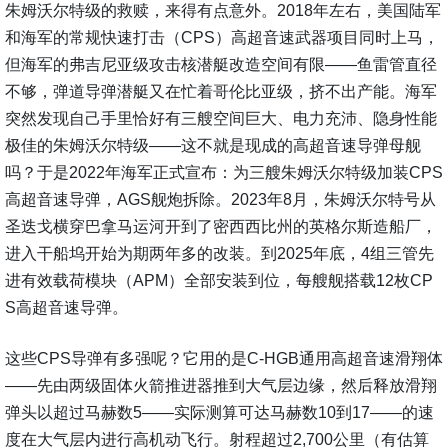
朱姆沃尔特级的救赎，来得有点意外。2018年左右，美国陆军
和海军的常规快速打击（CPS）高超音速武器项目同时上马，
但海军的弗吉尼亚级攻击核潜艇改造空间有限——鱼雷管直径
不够，弹道导弹潜艇又在忙着哥伦比亚级，挤不出产能。海军
突然发现自己手里恰好有三艘空间巨大、电力充沛、隐身性能
极佳的朱姆沃尔特级——这不就是现成的高超音速导弹母舰
吗？于是2022年海军正式宣布：为三艘朱姆沃尔特级加装CPS
高超音速导弹，AGS舰炮拆除。2023年8月，朱姆沃尔特号从
圣迭戈横穿巴拿马运河开到了密西西比州的英格尔斯造船厂，
进入干船坞开始为期两年多的改装。到2025年底，4组三管先
进有效载荷模块（APM）全部安装到位，每艘舰搭载12枚CP
S高超音速导弹。
这些CPS导弹有多强呢？它用的是C-HGB通用高超音速滑翔体
——先由两级固体火箭推进器推到大气层边缘，然后释放滑翔
弹头以超过马赫数5——实际测算可达马赫数10到17——的速
度在大气层内进行高机动飞行。射程超过2,700公里（有估算