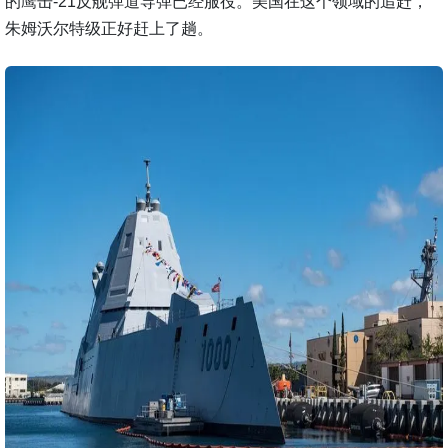
的鹰击-21反舰弹道导弹已经服役。美国在这个领域的追赶，
朱姆沃尔特级正好赶上了趟。