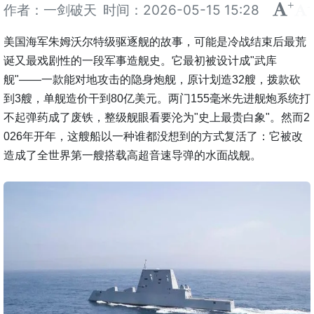
+
-
作者：一剑破天
时间：
2026-05-15 15:28
美国海军朱姆沃尔特级驱逐舰的故事，可能是冷战结束后最荒
诞又最戏剧性的一段军事造舰史。它最初被设计成"武库
舰"——一款能对地攻击的隐身炮舰，原计划造32艘，拨款砍
到3艘，单舰造价干到80亿美元。两门155毫米先进舰炮系统打
不起弹药成了废铁，整级舰眼看要沦为"史上最贵白象"。然而2
026年开年，这艘船以一种谁都没想到的方式复活了：它被改
造成了全世界第一艘搭载高超音速导弹的水面战舰。