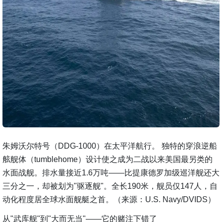
朱姆沃尔特号（DDG-1000）在太平洋航行。 独特的穿浪逆船
舷舰体（tumblehome）设计使之成为二战以来美国最另类的
水面战舰。排水量接近1.6万吨——比提康德罗加级巡洋舰还大
三分之一，却被划为"驱逐舰"。全长190米，舰员仅147人，自
动化程度居全球水面舰艇之首。（来源：U.S. Navy/DVIDS）
从"武库舰"到"大而无当"——它的赌注下错了