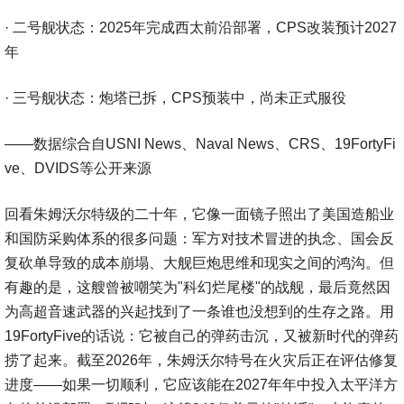
· 二号舰状态：2025年完成西太前沿部署，CPS改装预计2027
年
· 三号舰状态：炮塔已拆，CPS预装中，尚未正式服役
——数据综合自USNI News、Naval News、CRS、19FortyFi
ve、DVIDS等公开来源
回看朱姆沃尔特级的二十年，它像一面镜子照出了美国造船业
和国防采购体系的很多问题：军方对技术冒进的执念、国会反
复砍单导致的成本崩塌、大舰巨炮思维和现实之间的鸿沟。但
有趣的是，这艘曾被嘲笑为"科幻烂尾楼"的战舰，最后竟然因
为高超音速武器的兴起找到了一条谁也没想到的生存之路。用
19FortyFive的话说：它被自己的弹药击沉，又被新时代的弹药
捞了起来。截至2026年，朱姆沃尔特号在火灾后正在评估修复
进度——如果一切顺利，它应该能在2027年年中投入太平洋方