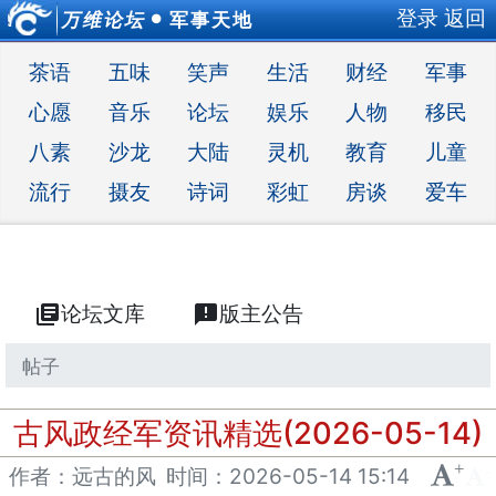
登录
返回
万维论坛
军事天地
●
茶语
五味
笑声
生活
财经
军事
心愿
音乐
论坛
娱乐
人物
移民
八素
沙龙
大陆
灵机
教育
儿童
流行
摄友
诗词
彩虹
房谈
爱车
library_books
论坛文库
announcement
版主公告
帖子
古风政经军资讯精选(2026-05-14)
+
-
作者：远古的风
时间：
2026-05-14 15:14