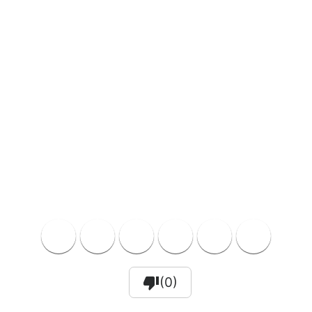
thumb_down
(0)