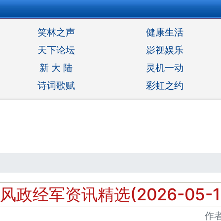
笑林之声
健康生活
天下论坛
影视娱乐
新 大 陆
灵机一动
诗词歌赋
彩虹之约
风政经军资讯精选(2026-05-1
作