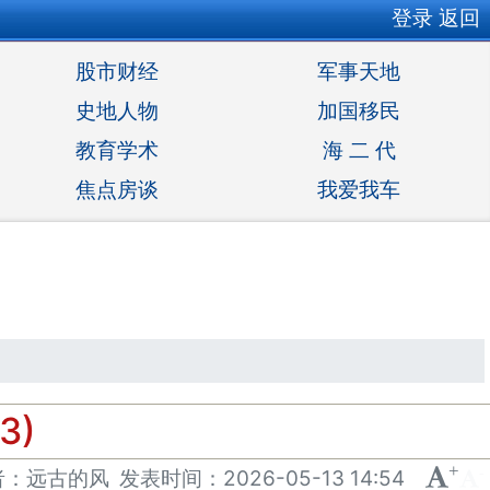
登录
返回
股市财经
军事天地
史地人物
加国移民
教育学术
海 二 代
焦点房谈
我爱我车
3)
+
-
者：远古的风
发表
时间：
2026-05-13 14:54