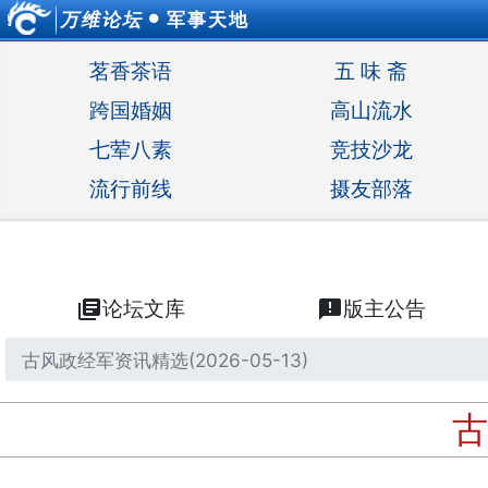
万维论坛
军事天地
●
茗香茶语
五 味 斋
跨国婚姻
高山流水
七荤八素
竞技沙龙
流行前线
摄友部落
library_books
论坛文库
announcement
版主公告
古风政经军资讯精选(2026-05-13)
古