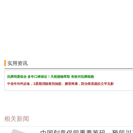
实用资讯
抗癌明星组合 多年口碑保证！天然植物萃取 有效对抗癌细胞
中老年补钙必备，2星期消除夜间抽筋、腰背疼痛，防治骨质疏松立竿见影
相关新闻
中国刻意保留重要筹码 预留川