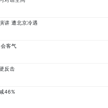
演讲 遭北京冷遇
不会客气
硬反击
减46%