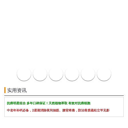
实用资讯
抗癌明星组合 多年口碑保证！天然植物萃取 有效对抗癌细胞
中老年补钙必备，2星期消除夜间抽筋、腰背疼痛，防治骨质疏松立竿见影