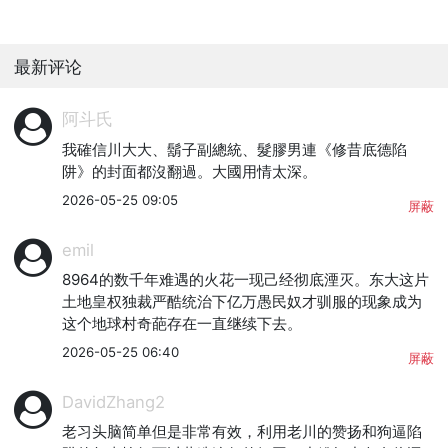
最新评论
阿斗氏
我確信川大大、鬍子副總統、髮膠男連《修昔底德陷
阱》的封面都沒翻過。大國用情太深。
2026-05-25 09:05
屏蔽
emil
8964的数千年难遇的火花一现己经彻底湮灭。东大这片
土地皇权独裁严酷统治下亿万愚民奴才驯服的现象成为
这个地球村奇葩存在一直继续下去。
2026-05-25 06:40
屏蔽
DavidZhang2
老习头脑简单但是非常有效，利用老川的赞扬和狗逼陷