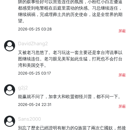
阱的叙事恰好可以营造连任的氛围，小粉红小白左傻逼
都感受到电警棍在后庭里震动的快感。习总继续连任，
继续祸祸，完成埋葬土共的历史使命，这是全世界的期
望。
2026-05-25 03:28
屏蔽
DavidZhang2
又被老习忽悠了。老习玩这一套主要还是拿台湾说事以
图继续连任。老习眼见美军如此生猛，打死也不会打台
湾和美国交手。
2026-05-25 03:17
屏蔽
g2j2
能赢就不问了，加拿大和欧盟都怪川普，都不问一下。
2026-05-24 22:31
屏蔽
Sans2000
別忘了歷史已經證明有耐力的Q族當了兩次亡國奴，然後