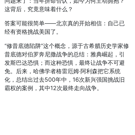
问题来了：当年拼命否认，如今为何主动拥抱？
这背后，究竟意味着什么？
答案可能很简单——北京真的开始相信：自己已
经有资格挑战美国了。
“修昔底德陷阱”这个概念，源于古希腊历史学家修
昔底德对伯罗奔尼撒战争的总结：雅典崛起，引
发斯巴达恐惧；而这种恐惧，最终让战争不可避
免。后来，哈佛学者格雷厄姆·阿利森把它系统
化，总结出过去500年中，16次新兴强国挑战旧
霸权的案例，其中12次最终走向战争。