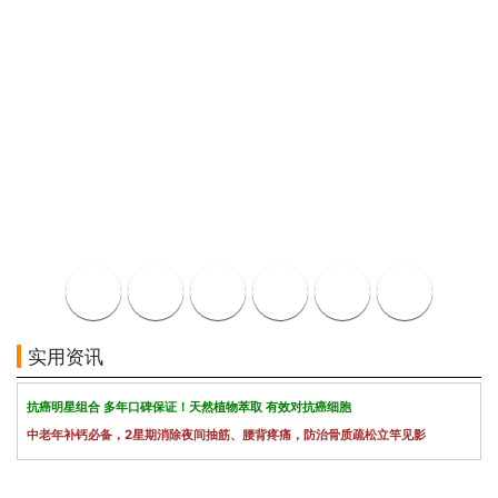
实用资讯
抗癌明星组合 多年口碑保证！天然植物萃取 有效对抗癌细胞
中老年补钙必备，2星期消除夜间抽筋、腰背疼痛，防治骨质疏松立竿见影