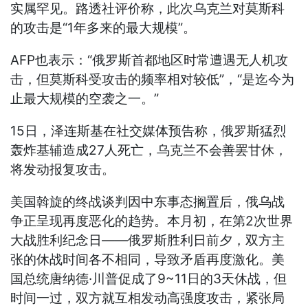
实属罕见。路透社评价称，此次乌克兰对莫斯科
的攻击是“1年多来的最大规模”。
AFP也表示：“俄罗斯首都地区时常遭遇无人机攻
击，但莫斯科受攻击的频率相对较低”，“是迄今为
止最大规模的空袭之一。”
15日，泽连斯基在社交媒体预告称，俄罗斯猛烈
轰炸基辅造成27人死亡，乌克兰不会善罢甘休，
将发动报复攻击。
美国斡旋的终战谈判因中东事态搁置后，俄乌战
争正呈现再度恶化的趋势。本月初，在第2次世界
大战胜利纪念日——俄罗斯胜利日前夕，双方主
张的休战时间各不相同，导致矛盾再度激化。美
国总统唐纳德·川普促成了9~11日的3天休战，但
时间一过，双方就互相发动高强度攻击，紧张局