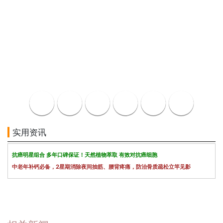
实用资讯
抗癌明星组合 多年口碑保证！天然植物萃取 有效对抗癌细胞
中老年补钙必备，2星期消除夜间抽筋、腰背疼痛，防治骨质疏松立竿见影