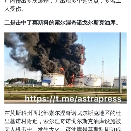
厂内传出多次爆炸，并出现多个起火点，多名工
人受伤。
二是击中了莫斯科的索尔涅奇诺戈尔斯克油库。
在莫斯科州西北部索尔涅奇诺戈尔斯克地区的杜
里基诺村附近，索尔涅奇诺戈尔斯克油库设施被
无人机击中，发生大火。该油库是莫斯科周边成