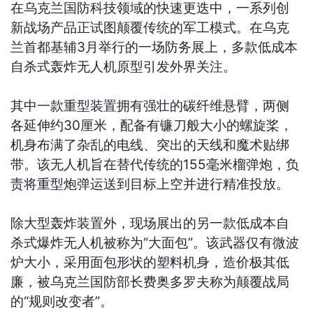
在乌克兰国防科技领域的快速更迭中，一系列创
新战场产品正试图颠覆传统的军工模式。在乌克
兰首都基辅3月举行的一场防务展上，多款低成本
自杀式轰炸无人机原型引发外界关注。
其中一款重型装置拥有强壮的碳纤维悬臂，两侧
各延伸约30厘米，配备有镰刀般大小的螺旋桨，
机身布满了杂乱的电线、突出的天线和魔术贴绑
带。该无人机旨在替代传统的155毫米榴弹炮，负
责将重型炮弹运送到目标上空并进行精准投放。
除大型轰炸装置外，现场展出的另一款低成本自
杀式爆炸无人机被称为“大面包”。该武器仅有微波
炉大小，采用面包形状的塑料机身，造价极其低
廉，被乌克兰国防部长费奥多罗夫称为颠覆战局
的“规则改变者”。