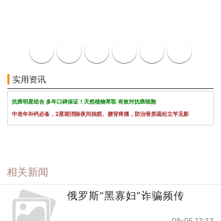
实用资讯
抗癌明星组合 多年口碑保证！天然植物萃取 有效对抗癌细胞
中老年补钙必备，2星期消除夜间抽筋、腰背疼痛，防治骨质疏松立竿见影
相关新闻
俄罗斯“黑寡妇”诈骗频传
08-05 17:33