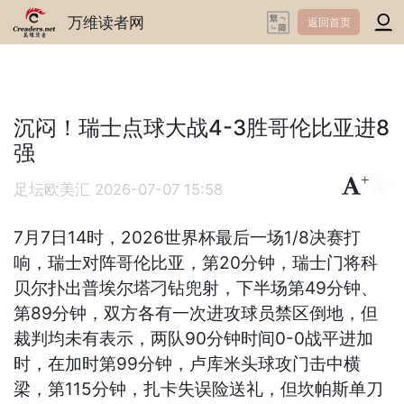
万维读者网
返回首页
沉闷！瑞士点球大战4-3胜哥伦比亚进8
强
+
-
足坛欧美汇
2026-07-07 15:58
7月7日14时，2026世界杯最后一场1/8决赛打
响，瑞士对阵哥伦比亚，第20分钟，瑞士门将科
贝尔扑出普埃尔塔刁钻兜射，下半场第49分钟、
第89分钟，双方各有一次进攻球员禁区倒地，但
裁判均未有表示，两队90分钟时间0-0战平进加
时，在加时第99分钟，卢库米头球攻门击中横
梁，第115分钟，扎卡失误险送礼，但坎帕斯单刀