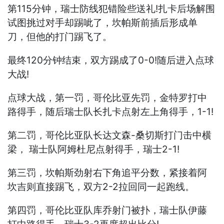
第115分钟，瑞士防线犯错险些送礼!扎卡后场解围
试图挑过对手却踢呲了，坎帕斯前插后形成单
刀，但他的打门踢飞了。
最终120分钟结束，双方踢成了0-0!随后进入点球
大战!
点球大战，第一罚，哥伦比亚先罚，金特罗打中
路得手，随后瑞士队长扎卡点射左上角得手，1-1!
第二罚，哥伦比亚队长达文森-桑切斯打门击中横
梁， 瑞士队阿姆杜尼点射得手，瑞士2-1!
第三罚，坎帕斯劲射右下角追平分数，紧接着阿
坎吉则直接踢飞，双方2-2拉回同一起跑线。
第四罚，哥伦比亚队库乔射门被扑，瑞士队伊藤