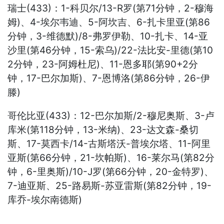
瑞士(433)：1-科贝尔/13-R罗(第71分钟，2-穆海
姆)、4-埃尔韦迪、5-阿坎吉、6-扎卡里亚(第86
分钟，3-维德默)/8-弗罗伊勒、10-扎卡、14-亚
沙里(第46分钟，15-索乌)/22-法比安-里德(第10
2分钟，23-阿姆杜尼)、11-恩多耶(第90+2分
钟，17-巴尔加斯)、7-恩博洛(第86分钟，26-伊
滕)
哥伦比亚(433)：12-巴尔加斯/2-穆尼奥斯、3-卢
库米(第118分钟，13-米纳)、23-达文森-桑切
斯、17-莫西卡/14-古斯塔沃-普埃尔塔、11-阿里
亚斯(第66分钟，21-坎帕斯)、16-莱尔马(第82分
钟，6-里奥斯)/10-J罗(第66分钟，20-金特罗)、
7-迪亚斯、25-路易斯-苏亚雷斯(第82分钟，19-
库乔-埃尔南德斯)