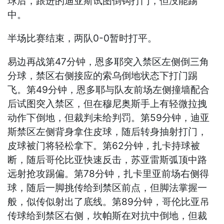
球后，跟进的迪亚斯试图倒钩打门，但没能踢
中。
半场比赛结束，两队0-0暂时打平。
易边再战第47分钟，恩多耶突入禁区左侧倒三角
分球，禁区右侧接应的索乌倒地状态下打门踢
飞。第49分钟，恩多耶与队友前场左侧撞墙配合
后试图突入禁区，但在穆尼奥斯手上有轻微拉拽
动作下倒地，但裁判未给判罚。第59分钟，迪亚
斯禁区左侧背身拿住皮球，随后转身抽射打门，
皮球被门将轻松拿下。第62分钟，扎卡持球被
断，随后哥伦比亚快速反击，苏亚雷斯弧顶中路
远射抢攻踢偏。第78分钟，扎卡里亚前场右侧得
球，随后一脚挑传给到禁区前点，但脚法掌握一
般，似传似射出了底线。第89分钟，哥伦比亚吊
传球给到禁区右侧，坎帕斯在对抗中倒地，但裁