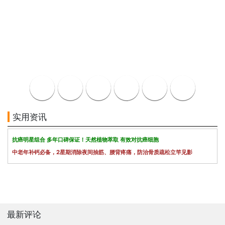
实用资讯
抗癌明星组合 多年口碑保证！天然植物萃取 有效对抗癌细胞
中老年补钙必备，2星期消除夜间抽筋、腰背疼痛，防治骨质疏松立竿见影
最新评论