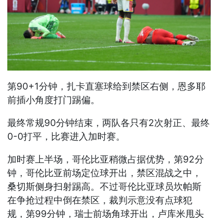
第90+1分钟，扎卡直塞球给到禁区右侧，恩多耶
前插小角度打门踢偏。
最终常规90分钟结束，两队各只有2次射正、最终
0-0打平，比赛进入加时赛。
加时赛上半场，哥伦比亚稍微占据优势，第92分
钟，哥伦比亚前场定位球开出，禁区混战之中，
桑切斯侧身扫射踢高。不过哥伦比亚球员坎帕斯
在争抢过程中倒在禁区，裁判示意没有点球犯
规，第99分钟，瑞士前场角球开出，卢库米甩头