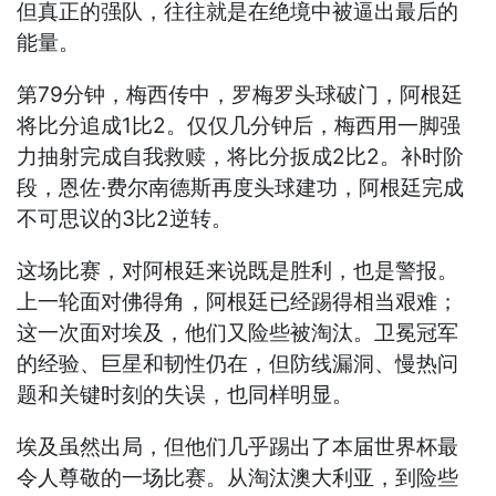
但真正的强队，往往就是在绝境中被逼出最后的
能量。
第79分钟，梅西传中，罗梅罗头球破门，阿根廷
将比分追成1比2。仅仅几分钟后，梅西用一脚强
力抽射完成自我救赎，将比分扳成2比2。补时阶
段，恩佐·费尔南德斯再度头球建功，阿根廷完成
不可思议的3比2逆转。
这场比赛，对阿根廷来说既是胜利，也是警报。
上一轮面对佛得角，阿根廷已经踢得相当艰难；
这一次面对埃及，他们又险些被淘汰。卫冕冠军
的经验、巨星和韧性仍在，但防线漏洞、慢热问
题和关键时刻的失误，也同样明显。
埃及虽然出局，但他们几乎踢出了本届世界杯最
令人尊敬的一场比赛。从淘汰澳大利亚，到险些