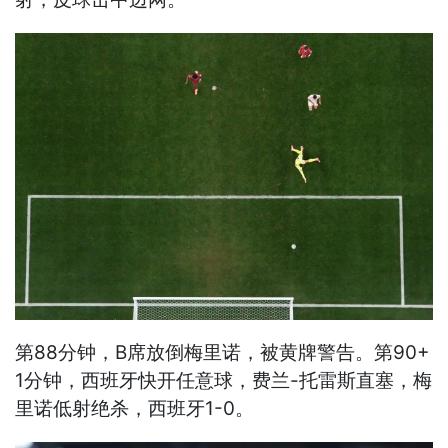
第88分钟，B席放倒梅里诺，被黄牌警告。第90+
1分钟，西班牙快开任意球，费兰-托雷斯直塞，梅
里诺低射绝杀，西班牙1-0。