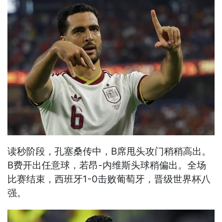
读秒阶段，孔塞桑传中，B席甩头攻门稍稍高出。
B费开出任意球，若昂-内维斯头球稍偏出。全场
比赛结束，西班牙1-0击败葡萄牙，晋级世界杯八
强。