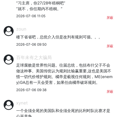
“习主席，你27/28年梧桐吧”

“就不，你任期内不梧桐。”
2026-07-06 11:05
屏蔽
zoun
楼下省省吧，总统介入但是改判有规则可循。。。
2026-07-06 09:50
屏蔽
百年未有之大骗局
足球腐败是世界性问题。往届总统，包括布什父子不会
做这种事。美国传统认为规则比输赢重要,这也是美国不
惜一切代价维护规则。橘帝是藐视任何规则，ME(enem
y)GA总有一天会受害，如果任由橘帝破坏规则。
2026-07-06 09:38
屏蔽
xynet
一个全须全尾的美国队和全须全尾的比利时队比赛才是
公平竟争。
