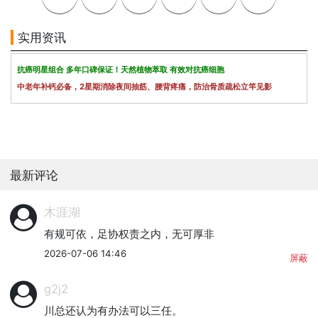
实用资讯
抗癌明星组合 多年口碑保证！天然植物萃取 有效对抗癌细胞
中老年补钙必备，2星期消除夜间抽筋、腰背疼痛，防治骨质疏松立竿见影
最新评论
木涯湖
有规可依，足协权责之内，无可厚非
2026-07-06 14:46
屏蔽
g2j2
川总还认为有办法可以三任。
