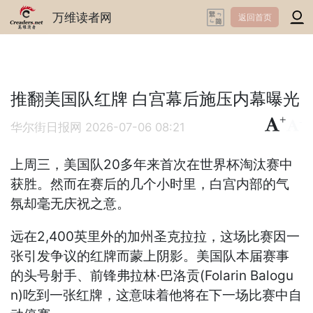
万维读者网
返回首页
推翻美国队红牌 白宫幕后施压内幕曝光
+
-
华尔街日报网
2026-07-06 08:21
上周三，美国队20多年来首次在世界杯淘汰赛中
获胜。然而在赛后的几个小时里，白宫内部的气
氛却毫无庆祝之意。
远在2,400英里外的加州圣克拉拉，这场比赛因一
张引发争议的红牌而蒙上阴影。美国队本届赛事
的头号射手、前锋弗拉林·巴洛贡(Folarin Balogu
n)吃到一张红牌，这意味着他将在下一场比赛中自