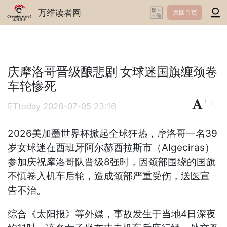
万维读者网
返回首页
庆摩洛哥晋级酿悲剧 女球迷国旗缠颈卷
车轮惨死
+
-
ETtoday
2026-07-05 23:16
2026美加墨世界杯掀起全球狂热，摩洛哥一名39
岁女球迷在西班牙阿尔赫西拉斯市（Algeciras）
参加庆祝摩洛哥队晋级8强时，因颈部围绕的国旗
不慎卷入机车后轮，造成颈部严重受伤，送医宣
告不治。
综合《太阳报》等外媒，事故发生于当地4日深夜