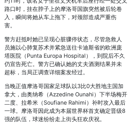
约11时，该名女子坐在丈夫机车后座行经一处交叉
路口时，挂在脖子上的摩洛哥国旗突然被后轮卷
入，瞬间将她从车上拖下，对颈部造成严重伤
害。
警方赶抵时她已呈现心脏骤停状态，尽管急救人
员施以心肺复苏术并紧急送往卡迪斯省的欧洲庞
塔医院（Punta Europa Hospital），到院后不久
仍宣告死亡。警方已确认她的丈夫酒测结果并未
超标，当局正调查详细案发经过。
当晚正值摩洛哥国家足球队以3比0大胜地主国加
拿大，由奥纳希（Azzedine Ounahi）下半场梅开
二度、拉希米（Soufiane Rahimi）补时攻入最后
一球。摩洛哥因此成为本届世界杯首支确定晋级8
强的队伍，球迷纷纷走上街头狂欢庆祝。