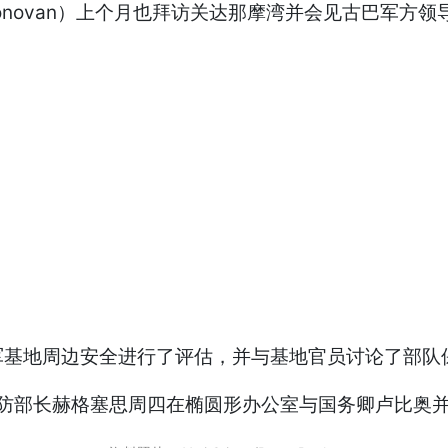
 Donovan）上个月也拜访关达那摩湾并会见古巴军
地周边安全进行了评估，并与基地官员讨论了部队