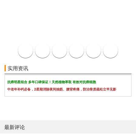
实用资讯
抗癌明星组合 多年口碑保证！天然植物萃取 有效对抗癌细胞
中老年补钙必备，2星期消除夜间抽筋、腰背疼痛，防治骨质疏松立竿见影
最新评论