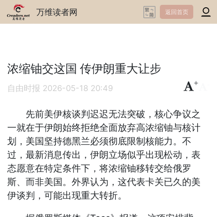
万维读者网
返回首页
浓缩铀交这国 传伊朗重大让步
+
-
自由时报
2026-05-18 20:49
先前美伊核谈判迟迟无法突破，核心争议之
一就在于伊朗始终拒绝全面放弃高浓缩铀与核计
划，美国坚持德黑兰必须彻底限制核能力。不
过，最新消息传出，伊朗立场似乎出现松动，表
态愿意在特定条件下，将浓缩铀移转交给俄罗
斯、而非美国。外界认为，这代表卡关已久的美
伊谈判，可能出现重大转折。