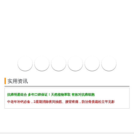
实用资讯
抗癌明星组合 多年口碑保证！天然植物萃取 有效对抗癌细胞
中老年补钙必备，2星期消除夜间抽筋、腰背疼痛，防治骨质疏松立竿见影