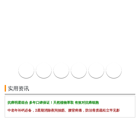
实用资讯
抗癌明星组合 多年口碑保证！天然植物萃取 有效对抗癌细胞
中老年补钙必备，2星期消除夜间抽筋、腰背疼痛，防治骨质疏松立竿见影