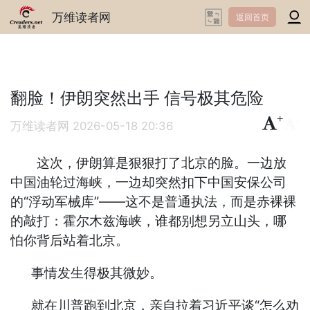
万维读者网
返回首页
翻脸！伊朗突然出手 信号极其危险
+
-
万维读者网
2026-05-18 20:36
这次，伊朗算是狠狠打了北京的脸。一边放
中国油轮过海峡，一边却突然扣下中国安保公司
的“浮动军械库”——这不是普通执法，而是赤裸裸
的敲打：霍尔木兹海峡，谁都别想另立山头，哪
怕你背后站着北京。
事情发生得极其微妙。
就在川普跑到北京，亲自拉着习近平谈“怎么劝