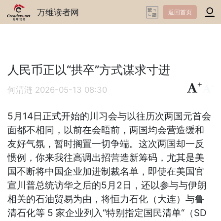
万维读者网
返回首页
人民币正以“拱卒”方式谋求寸进
+
-
何清涟
2026-05-13 08:30
5月14日正式开始的川习会与以往历次两国元首会
面都不相同，以前在会晤前，两国均会营造缓和
友好气氛，暂时搁置一切争端。这次两国却一反
惯例，你来我往高调出招营造新筹码，尤其是美
国不断将中国企业加进制裁名单，即使在美国官
宣川普总统访华之后的5月2日，还以参与与伊朗
相关的石油贸易为由，将恒力石化（大连）与鲁
清石化等 5 家企业列入“特别指定国民清单“（SD