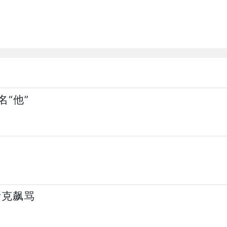
“他”
斯克飙骂