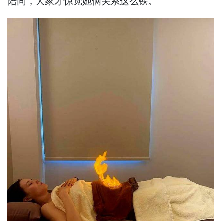
陪同，大家才惊觉她俩关系这么铁。