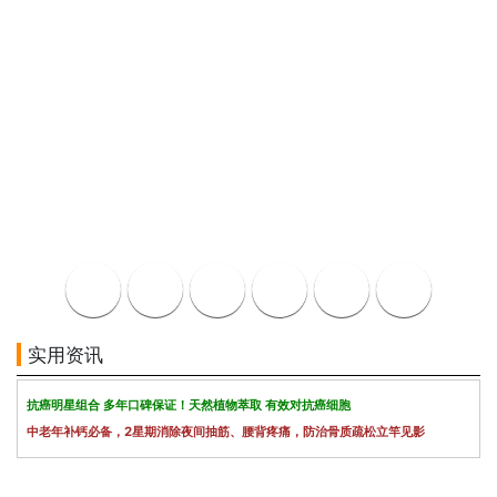
实用资讯
抗癌明星组合 多年口碑保证！天然植物萃取 有效对抗癌细胞
中老年补钙必备，2星期消除夜间抽筋、腰背疼痛，防治骨质疏松立竿见影