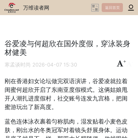
万维读者网
返回首页
谷爱凌与何超欣在国外度假，穿泳装身
材健美
+
-
寒孟谈时尚
2026-04-07 15:30
刚在香港妇女论坛做完双语演讲，谷爱凌就拉着
闺蜜何超欣开启了东南亚度假模式。这俩姑娘甩
开人潮扎进度假村，社交账号连发九宫格，把闺
蜜游玩出了新高度。
蓝色连体泳衣裹着匀称肌肉，湿发贴着小麦色皮
肤，刚出水的冬奥冠军对着镜头舒展身体。运动