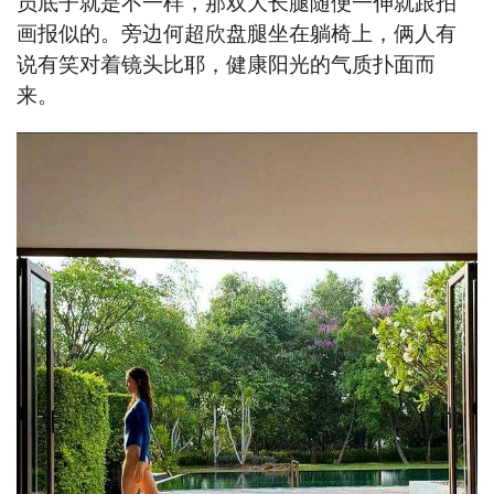
员底子就是不一样，那双大长腿随便一伸就跟拍
画报似的。旁边何超欣盘腿坐在躺椅上，俩人有
说有笑对着镜头比耶，健康阳光的气质扑面而
来。