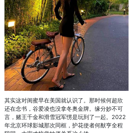
其实这对闺蜜早在美国就认识了。那时候何超欣
还在念书，谷爱凌也没拿冬奥金牌。缘分妙不可
言，赌王千金和滑雪冠军愣是玩到了一起。2022
年北京环球影城那次同框，护花使者何猷亨全程