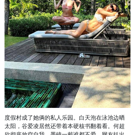
度假村成了她俩的私人乐园。白天泡在泳池边晒
太阳，谷爱凌居然还带着本硬核书翻着看。何超
欣彻底放空自我，墨镜一戴谁都不爱。网友扒出