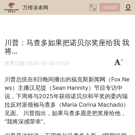
万维读者网
返回首页
川普：马查多如果把诺贝尔奖座给我 我
将…
+
-
世界日报
2026-01-09 17:05
川普总统在8日晚间播出的福克斯新闻网（Fox Ne
ws）主播汉尼提（Sean Hannity）节目专访中
说，下周将与2025年获得诺贝尔和平奖的委内瑞
拉反对派领袖马查多（Maria Corina Machado）
见面。 川普指出，如果马查多愿意把奖座给他，
“我将深感荣幸”。