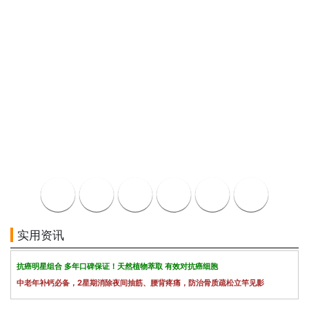
实用资讯
抗癌明星组合 多年口碑保证！天然植物萃取 有效对抗癌细胞
中老年补钙必备，2星期消除夜间抽筋、腰背疼痛，防治骨质疏松立竿见影