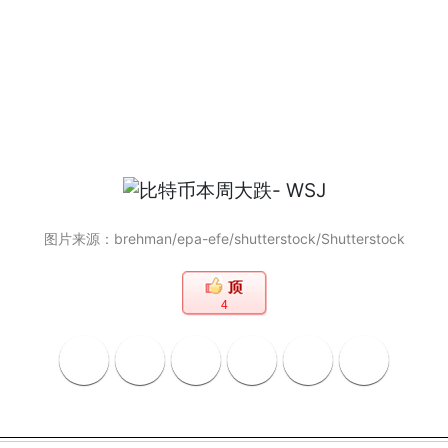
图片来源：brehman/epa-efe/shutterstock/Shutterstock
4