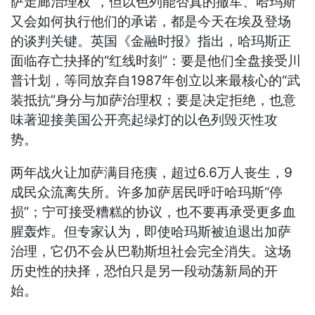
萨走廊治理权”，但以色列能否真的撤军、哈玛斯
又会如何执行他们的承诺，都是今天在埃及登场
的谈判关键。英国《金融时报》指出，哈玛斯正
面临存亡抉择的“红线时刻”：要是他们全盘接受川
普计划，等同放弃自1987年创立以来最核心的“武
装抵抗”身分与加萨治理权；要是决定拒绝，也意
味著迎接美国公开亮起绿灯的以色列毁灭性攻
势。
两年战火让加萨满目疮痍，超过6.6万人丧生，9
成民众流离失所。许多加萨居民呼吁哈玛斯“停
损”；宁可接受糟糕的协议，也不要再承受更多血
腥轰炸。但专家认为，即使哈玛斯被迫退出加萨
治理，它仍不会从巴勒斯坦社会完全消失。这场
历史性的抉择，恐怕只是另一段动荡新局的开
始。