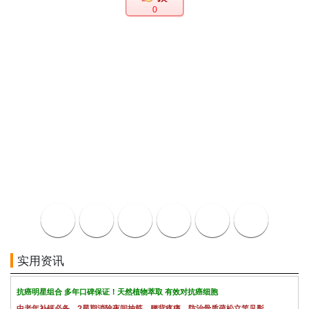
0
实用资讯
抗癌明星组合 多年口碑保证！天然植物萃取 有效对抗癌细胞
中老年补钙必备，2星期消除夜间抽筋、腰背疼痛，防治骨质疏松立竿见影