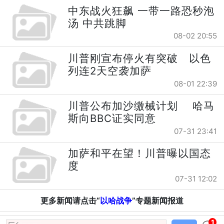
中东战火狂飙 一带一路恐秒泡
汤 中共跳脚
08-02 20:55
川普刚宣布停火有突破 以色
列连2天空袭加萨
08-01 22:39
川普公布加沙缴械计划 哈马
斯向BBC证实同意
07-31 23:41
加萨和平在望！川普曝以国态
度
07-31 12:02
更多新闻请点击“
以哈战争
”专题新闻报道
1