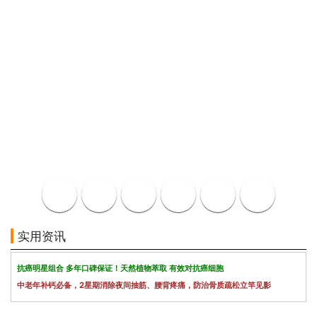
实用资讯
抗癌明星组合 多年口碑保证！天然植物萃取 有效对抗癌细胞
中老年补钙必备，2星期消除夜间抽筋、腰背疼痛，防治骨质疏松立竿见影