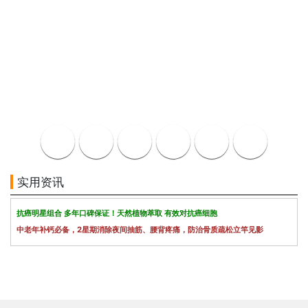
实用资讯
抗癌明星组合 多年口碑保证！天然植物萃取 有效对抗癌细胞
中老年补钙必备，2星期消除夜间抽筋、腰背疼痛，防治骨质疏松立竿见影