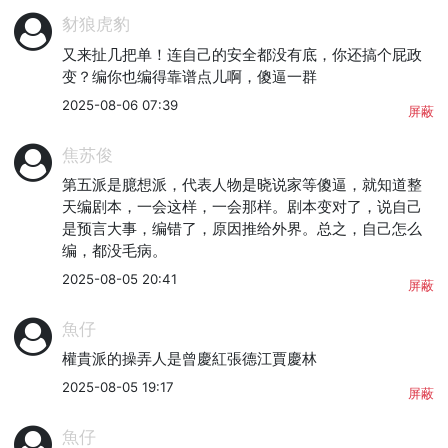
豺狼虎豹
又来扯几把单！连自己的安全都没有底，你还搞个屁政
变？编你也编得靠谱点儿啊，傻逼一群
2025-08-06 07:39
屏蔽
焦苏俊
第五派是臆想派，代表人物是晓说家等傻逼，就知道整
天编剧本，一会这样，一会那样。剧本变对了，说自己
是预言大事，编错了，原因推给外界。总之，自己怎么
编，都没毛病。
2025-08-05 20:41
屏蔽
魚仔
權貴派的操弄人是曾慶紅張德江賈慶林
2025-08-05 19:17
屏蔽
魚仔