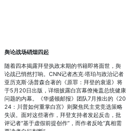
舆论战场硝烟四起
随着四本揭露拜登执政末期的书籍即将面世，舆
论战已悄然打响。CNN记者杰克·塔珀与政治记者
亚历克斯·汤普森合著的《原罪：拜登的衰退》将
于5月20日出版，详细披露白宫幕僚掩盖总统健康
问题的内幕。《华盛顿邮报》团队7月推出的《20
24：川普如何重掌白宫》则聚焦民主党竞选策略
失误。面对这些著作，拜登支持者发起反击，批
评记者“基于虚假前提创作”，而作者反呛“真相需